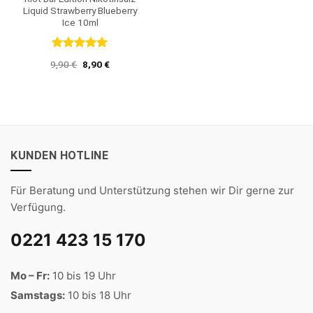
Liquid Strawberry Blueberry
Ice 10ml
Bewertet
Ursprünglicher
Aktueller
9,90
€
8,90
€
mit
5
von
Preis
Preis
5
war:
ist:
9,90 €
8,90 €.
KUNDEN HOTLINE
Für Beratung und Unterstützung stehen wir Dir gerne zur
Verfügung.
0221 423 15 170
Mo – Fr:
10 bis 19 Uhr
Samstags:
10 bis 18 Uhr