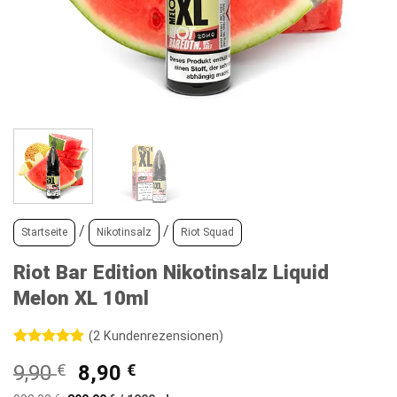
/
/
Startseite
Nikotinsalz
Riot Squad
Riot Bar Edition Nikotinsalz Liquid
Melon XL 10ml
(
2
Kundenrezensionen)
Bewertet
2
Ursprünglicher
Aktueller
9,90
€
8,90
€
mit
5
von
5, basierend
Preis
Preis