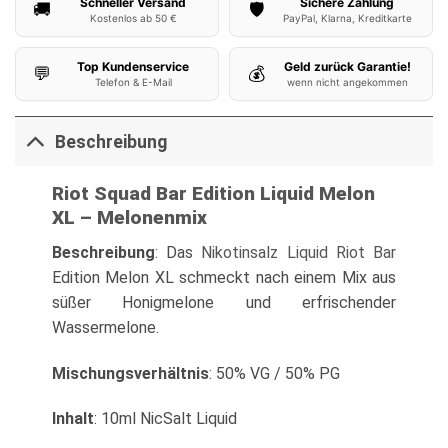
Schneller Versand
Sichere Zahlung
🚚
🛡️
Kostenlos ab 50 €
PayPal, Klarna, Kreditkarte
Top Kundenservice
Geld zurück Garantie!
💬
💰
Telefon & E-Mail
wenn nicht angekommen
Beschreibung
Riot Squad Bar Edition Liquid Melon
XL – Melonenmix
Beschreibung
: Das
Nikotinsalz Liquid
Riot Bar
Edition Melon XL schmeckt nach einem Mix aus
süßer Honigmelone und erfrischender
Wassermelone.
Mischungsverhältnis
: 50% VG / 50% PG
Inhalt
: 10ml NicSalt Liquid