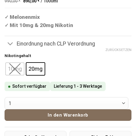
auf
990,00
€
890,00
€
/
1000
ml
war:
ist:
Kundenbewertungen
9,90 €
8,90 €.
Melonenmix
✓
Mit 10mg & 20mg Nikotin
✓
Einordnung nach CLP Verordnung
ZURÜCKSETZEN
Nikotingehalt
10mg
20mg
Sofort verfügbar
Lieferung 1 - 3 Werktage
Riot Bar Edition Nikotinsalz Liquid Melon XL 10ml Menge
In den Warenkorb