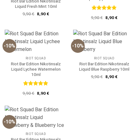
Riot Bar Edition Nikotinsalz
Liquid Fresh Mint 10ml
Ursprünglicher
Aktueller
9,90
€
8,90
€
Bewertet
Ursprünglicher
Aktueller
9,90
€
8,90
€
Preis
Preis
mit
5
von
Preis
Preis
war:
ist:
5
war:
ist:
9,90 €
8,90 €.
9,90 €
8,90 €.
-10%
-10%
RIOT SQUAD
RIOT SQUAD
Riot Bar Edition Nikotinsalz
Riot Bar Edition Nikotinsalz
Liquid Lychee Watermelon
Liquid Blue Raspberry 10ml
10ml
Ursprünglicher
Aktueller
9,90
€
8,90
€
Preis
Preis
war:
ist:
9,90 €
8,90 €.
Bewertet
Ursprünglicher
Aktueller
9,90
€
8,90
€
mit
5
von
Preis
Preis
5
war:
ist:
9,90 €
8,90 €.
-10%
RIOT SQUAD
Riot Bar Edition Nikotinsalz