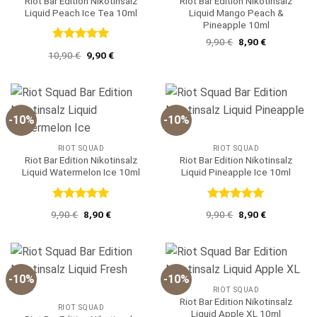
Riot Bar Edition Nikotinsalz
Riot Bar Edition Nikotinsalz
Liquid Peach Ice Tea 10ml
Liquid Mango Peach &
Pineapple 10ml
Ursprünglicher
Aktueller
9,90
€
8,90
€
Bewertet
Preis
Preis
Ursprünglicher
Aktueller
10,90
€
9,90
€
war:
ist:
mit
5
von
Preis
Preis
9,90 €
8,90 €.
5
war:
ist:
10,90 €
9,90 €.
-10%
-10%
RIOT SQUAD
RIOT SQUAD
Riot Bar Edition Nikotinsalz
Riot Bar Edition Nikotinsalz
Liquid Watermelon Ice 10ml
Liquid Pineapple Ice 10ml
Bewertet
Bewertet
Ursprünglicher
Aktueller
Ursprünglicher
Aktueller
9,90
€
8,90
€
9,90
€
8,90
€
mit
5
von
mit
5
von
Preis
Preis
Preis
Preis
5
5
war:
ist:
war:
ist:
9,90 €
8,90 €.
9,90 €
8,90 €.
-10%
-10%
RIOT SQUAD
Riot Bar Edition Nikotinsalz
RIOT SQUAD
Liquid Apple XL 10ml