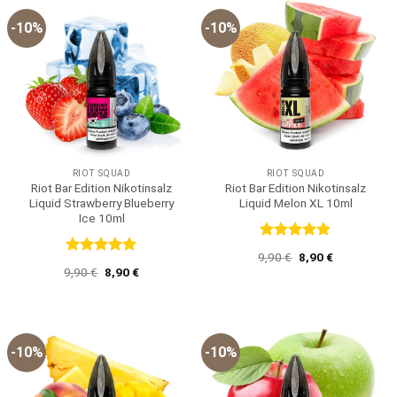
-10%
-10%
RIOT SQUAD
RIOT SQUAD
Riot Bar Edition Nikotinsalz
Riot Bar Edition Nikotinsalz
Liquid Strawberry Blueberry
Liquid Melon XL 10ml
Ice 10ml
Bewertet
Ursprünglicher
Aktueller
9,90
€
8,90
€
mit
5
von
Bewertet
Preis
Preis
Ursprünglicher
Aktueller
9,90
€
8,90
€
5
war:
ist:
mit
5
von
Preis
Preis
9,90 €
8,90 €.
5
war:
ist:
9,90 €
8,90 €.
-10%
-10%