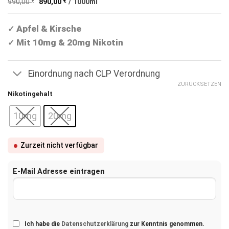
auf
990,00
€
890,00
€
/
1000
ml
war:
ist:
Kundenbewertung
9,90 €
8,90 €.
Apfel & Kirsche
✓
Mit 10mg & 20mg Nikotin
✓
Einordnung nach CLP Verordnung
ZURÜCKSETZEN
Nikotingehalt
10mg
20mg
Zurzeit nicht verfügbar
E-Mail Adresse eintragen
Ich habe die
Datenschutzerklärung
zur Kenntnis genommen.