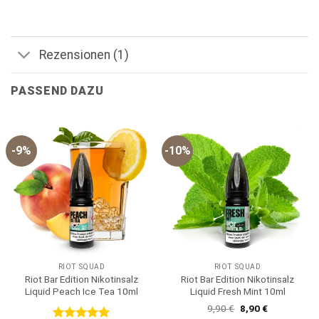
Rezensionen (1)
PASSEND DAZU
-9%
-10%
RIOT SQUAD
RIOT SQUAD
Riot Bar Edition Nikotinsalz
Riot Bar Edition Nikotinsalz
Liquid Peach Ice Tea 10ml
Liquid Fresh Mint 10ml
Ursprünglicher
Aktueller
9,90
€
8,90
€
Preis
Preis