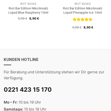
RIOT SQUAD
RIOT SQUAD
Riot Bar Edition Nikotinsalz
Riot Bar Edition Nikotinsalz
Liquid Blue Raspberry 10ml
Liquid Pineapple Ice 10ml
Ursprünglicher
Aktueller
9,90
€
8,90
€
Preis
Preis
war:
ist:
Bewertet
Ursprünglicher
Aktueller
9,90
€
8,90
€
9,90 €
8,90 €.
mit
5
von
Preis
Preis
5
war:
ist:
9,90 €
8,90 €.
KUNDEN HOTLINE
Für Beratung und Unterstützung stehen wir Dir gerne zur
Verfügung.
0221 423 15 170
Mo – Fr:
10 bis 19 Uhr
Samstags:
10 bis 18 Uhr