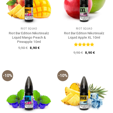
RIOT SQUAD
RIOT SQUAD
Riot Bar Edition Nikotinsalz
Riot Bar Edition Nikotinsalz
Liquid Mango Peach &
Liquid Apple XL 10ml
Pineapple 10ml
Ursprünglicher
Aktueller
9,90
€
8,90
€
Bewertet
Preis
Preis
Ursprünglicher
Aktueller
9,90
€
8,90
€
war:
ist:
mit
5
von
Preis
Preis
9,90 €
8,90 €.
5
war:
ist:
9,90 €
8,90 €.
-10%
-10%