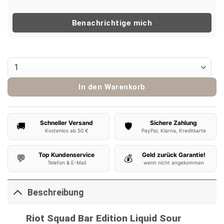
Benachrichtige mich
Riot Bar Edition Nikotinsalz Liquid Sour Cherry Apple 10ml M
In den Warenkorb
Schneller Versand
Sichere Zahlung
🚚
🛡️
Kostenlos ab 50 €
PayPal, Klarna, Kreditkarte
Top Kundenservice
Geld zurück Garantie!
💬
💰
Telefon & E-Mail
wenn nicht angekommen
Beschreibung
Riot Squad Bar Edition Liquid Sour