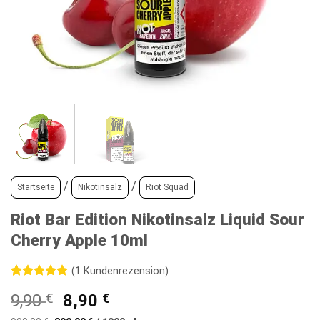
/
/
Startseite
Nikotinsalz
Riot Squad
Riot Bar Edition Nikotinsalz Liquid Sour
Cherry Apple 10ml
(
1
Kundenrezension)
Bewertet
1
Ursprünglicher
Aktueller
9,90
€
8,90
€
mit
5
von
5, basierend
Preis
Preis