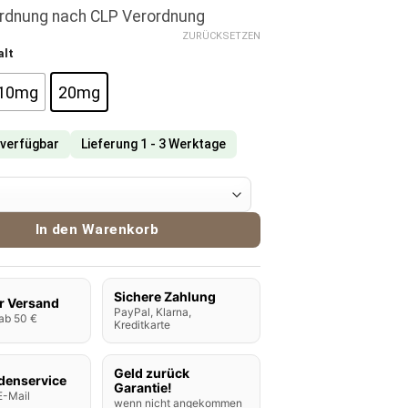
ordnung nach CLP Verordnung
ZURÜCKSETZEN
alt
10mg
20mg
 verfügbar
Lieferung 1 - 3 Werktage
e Blue Mix Nikotinsalz Liquid Menge
In den Warenkorb
Sichere Zahlung
r Versand
PayPal, Klarna,
ab 50 €
Kreditkarte
Geld zurück
denservice
Garantie!
E-Mail
wenn nicht angekommen