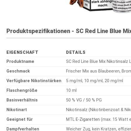
Produktspezifikationen - SC Red Line Blue Mix
EIGENSCHAFT
DETAILS
Produktname
SC Red Line Blue Mix Nikotinsalz L
Geschmack
Frischer Mix aus Blaubeeren, Br
Verfügbare Nikotinstärken
5 mg/ml, 10 mg/ml, 20 mg/ml
Flaschengröße
10 ml
Basisverhältnis
50 % VG / 50 % PG
Nikotinart
Nikotinsalz (Nikotinbenzoat & Nik
Geeignet für
MTL
E-Zigaretten
(max. 15 Watt 
Dampfverhalten
Weicher Zug, kein Kratzen, effizie