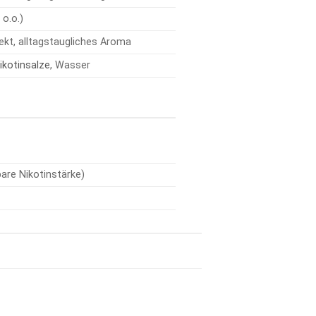
 o.o.)
fekt, alltagstaugliches Aroma
ikotinsalze
, Wasser
bare Nikotinstärke)