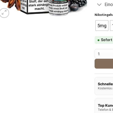
Ein
Nikotingeh
5mg
Sofort
SC Red Lin
Schnelle
Kostenlos 
Top Kun
Telefon & 