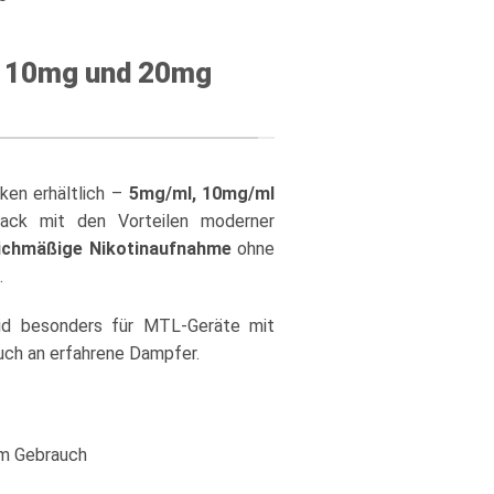
g, 10mg und 20mg
rken erhältlich –
5mg/ml, 10mg/ml
ack mit den Vorteilen moderner
eichmäßige Nikotinaufnahme
ohne
.
uid besonders für MTL-Geräte mit
auch an erfahrene Dampfer.
em Gebrauch