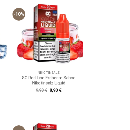
-10%
NIKOTINSALZ
SC Red Line Erdbeere Sahne
Nikotinsalz Liquid
er
er
Ursprünglicher
Aktueller
9,90
€
8,90
€
Preis
Preis
war:
ist:
9,90 €
8,90 €.