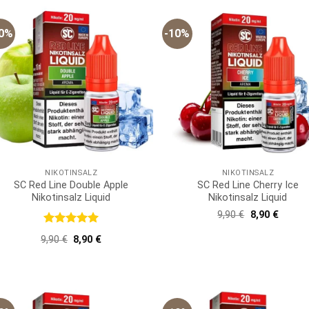
10%
-10%
NIKOTINSALZ
NIKOTINSALZ
SC Red Line Double Apple
SC Red Line Cherry Ice
Nikotinsalz Liquid
Nikotinsalz Liquid
Ursprünglich
Aktuell
9,90
€
8,90
€
Preis
Preis
war:
ist:
Bewertet
Ursprünglicher
Aktueller
9,90
€
8,90
€
9,90 €
8,90 €.
mit
5
von
Preis
Preis
5
war:
ist:
9,90 €
8,90 €.