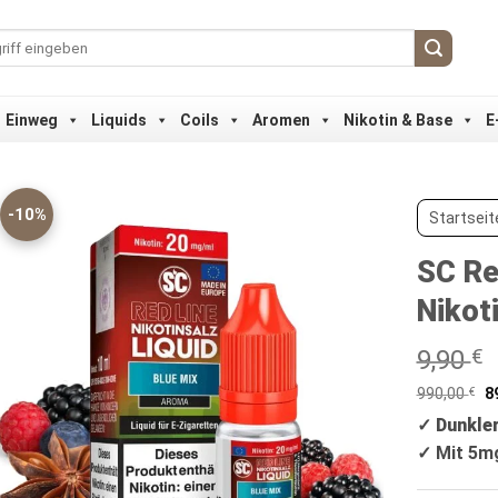
Einweg
Liquids
Coils
Aromen
Nikotin & Base
E
-10%
Startseit
SC Re
Nikot
9,90
€
990,00
€
8
✓ Dunkler
✓
Mit 5m