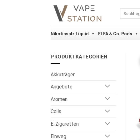
Zum
Inhalt
Suchen
nach:
springen
Nikotinsalz Liquid
ELFA & Co. Pods
PRODUKTKATEGORIEN
Akkuträger
Angebote
Aromen
Coils
E-Zigaretten
Einweg