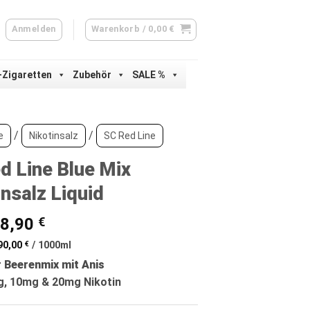
Anmelden
Warenkorb /
0,00
€
-Zigaretten
Zubehör
SALE %
/
/
e
Nikotinsalz
SC Red Line
d Line Blue Mix
insalz Liquid
Ursprünglicher
Aktueller
8,90
€
Preis
Preis
90,00
€
/
1000
ml
war:
ist:
 Beerenmix mit Anis
9,90 €
8,90 €.
g, 10mg & 20mg Nikotin