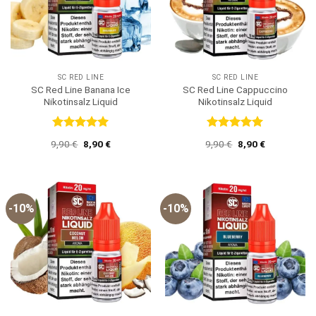
SC RED LINE
SC RED LINE
SC Red Line Banana Ice
SC Red Line Cappuccino
Nikotinsalz Liquid
Nikotinsalz Liquid
Bewertet
Bewertet
Ursprünglicher
Aktueller
Ursprünglicher
Aktueller
9,90
€
8,90
€
9,90
€
8,90
€
mit
5
von
mit
5
von
Preis
Preis
Preis
Preis
5
5
war:
ist:
war:
ist:
9,90 €
8,90 €.
9,90 €
8,90 €.
-10%
-10%