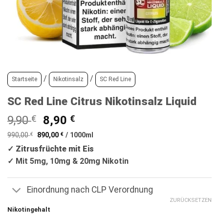
/
/
Startseite
Nikotinsalz
SC Red Line
SC Red Line Citrus Nikotinsalz Liquid
Ursprünglicher
Aktueller
9,90
€
8,90
€
Preis
Preis
990,00
€
890,00
€
/
1000
ml
war:
ist:
✓ Zitrusfrüchte mit Eis
9,90 €
8,90 €.
✓
Mit 5mg, 10mg & 20mg Nikotin
Einordnung nach CLP Verordnung
ZURÜCKSETZEN
Nikotingehalt