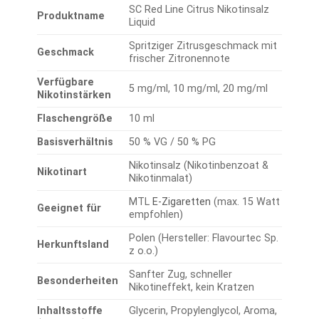
SC Red Line Citrus Nikotinsalz
Produktname
Liquid
Spritziger Zitrusgeschmack mit
Geschmack
frischer Zitronennote
Verfügbare
5 mg/ml, 10 mg/ml, 20 mg/ml
Nikotinstärken
Flaschengröße
10 ml
Basisverhältnis
50 % VG / 50 % PG
Nikotinsalz (Nikotinbenzoat &
Nikotinart
Nikotinmalat)
MTL
E-Zigaretten
(max. 15 Watt
Geeignet für
empfohlen)
Polen (Hersteller: Flavourtec Sp.
Herkunftsland
z o.o.)
Sanfter Zug, schneller
Besonderheiten
Nikotineffekt, kein Kratzen
Inhaltsstoffe
Glycerin, Propylenglycol, Aroma,