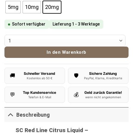
5mg
10mg
20mg
Sofort verfügbar
Lieferung 1 - 3 Werktage
SC Red Line Citrus Nikotinsalz Liquid Menge
In den Warenkorb
Schneller Versand
Sichere Zahlung
🚚
🛡️
Kostenlos ab 50 €
PayPal, Klarna, Kreditkarte
Top Kundenservice
Geld zurück Garantie!
💬
💰
Telefon & E-Mail
wenn nicht angekommen
Beschreibung
SC Red Line Citrus Liquid –