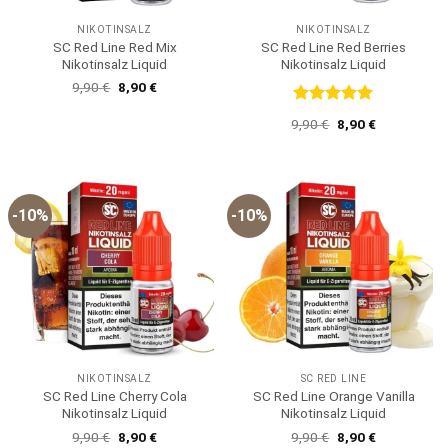
NIKOTINSALZ
NIKOTINSALZ
SC Red Line Red Mix
SC Red Line Red Berries
Nikotinsalz Liquid
Nikotinsalz Liquid
Ursprünglicher
Aktueller
9,90
€
8,90
€
Preis
Preis
war:
ist:
Bewertet
Ursprünglicher
Aktueller
9,90
€
8,90
€
9,90 €
8,90 €.
mit
5
von
Preis
Preis
5
war:
ist:
9,90 €
8,90 €.
-10%
-10%
NIKOTINSALZ
SC RED LINE
SC Red Line Cherry Cola
SC Red Line Orange Vanilla
Nikotinsalz Liquid
Nikotinsalz Liquid
Ursprünglicher
Aktueller
Ursprünglicher
Aktueller
9,90
€
8,90
€
9,90
€
8,90
€