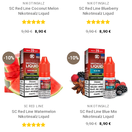
NIKOTINSALZ
NIKOTINSALZ
SC Red Line Coconut Melon
SC Red Line Blueberry
Nikotinsalz Liquid
Nikotinsalz Liquid
Bewertet
Bewertet
Ursprünglicher
Aktueller
Ursprünglicher
Aktueller
9,90
€
8,90
€
9,90
€
8,90
€
mit
5
von
mit
5
von
Preis
Preis
Preis
Preis
5
5
war:
ist:
war:
ist:
9,90 €
8,90 €.
9,90 €
8,90 €.
-10%
-10%
SC RED LINE
NIKOTINSALZ
SC Red Line Watermelon
SC Red Line Blue Mix
Nikotinsalz Liquid
Nikotinsalz Liquid
Ursprünglicher
Aktueller
9,90
€
8,90
€
Preis
Preis
war:
ist:
Bewertet