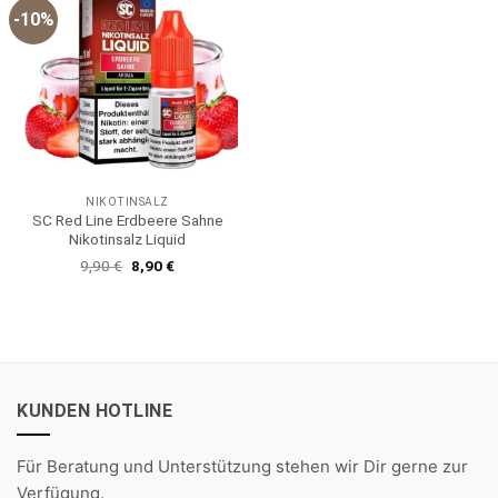
-10%
NIKOTINSALZ
SC Red Line Erdbeere Sahne
Nikotinsalz Liquid
Ursprünglicher
Aktueller
9,90
€
8,90
€
Preis
Preis
war:
ist:
9,90 €
8,90 €.
KUNDEN HOTLINE
Für Beratung und Unterstützung stehen wir Dir gerne zur
Verfügung.