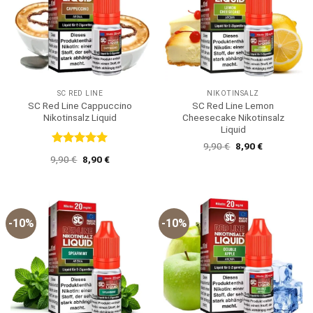
SC RED LINE
NIKOTINSALZ
SC Red Line Cappuccino
SC Red Line Lemon
Nikotinsalz Liquid
Cheesecake Nikotinsalz
Liquid
Ursprünglicher
Aktueller
9,90
€
8,90
€
Bewertet
Preis
Preis
Ursprünglicher
Aktueller
9,90
€
8,90
€
war:
ist:
mit
5
von
Preis
Preis
9,90 €
8,90 €.
5
war:
ist:
9,90 €
8,90 €.
-10%
-10%