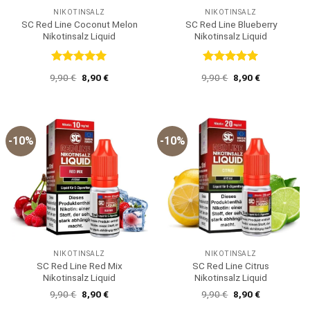
NIKOTINSALZ
NIKOTINSALZ
SC Red Line Coconut Melon
SC Red Line Blueberry
Nikotinsalz Liquid
Nikotinsalz Liquid
Bewertet
Bewertet
Ursprünglicher
Aktueller
Ursprünglicher
Aktueller
9,90
€
8,90
€
9,90
€
8,90
€
mit
5
von
mit
5
von
Preis
Preis
Preis
Preis
5
5
war:
ist:
war:
ist:
9,90 €
8,90 €.
9,90 €
8,90 €.
-10%
-10%
NIKOTINSALZ
NIKOTINSALZ
SC Red Line Red Mix
SC Red Line Citrus
Nikotinsalz Liquid
Nikotinsalz Liquid
Ursprünglicher
Aktueller
Ursprünglicher
Aktueller
9,90
€
8,90
€
9,90
€
8,90
€
Preis
Preis
Preis
Preis