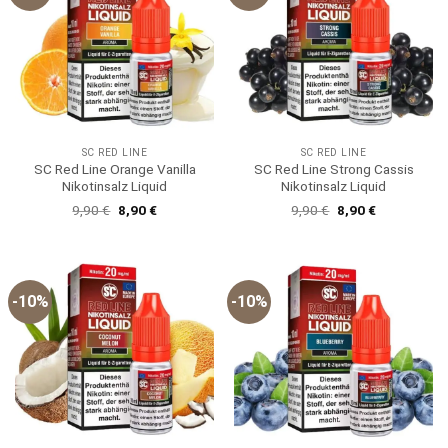
SC RED LINE
SC RED LINE
SC Red Line Orange Vanilla
SC Red Line Strong Cassis
Nikotinsalz Liquid
Nikotinsalz Liquid
Ursprünglicher
Aktueller
Ursprünglicher
Aktueller
9,90
€
8,90
€
9,90
€
8,90
€
Preis
Preis
Preis
Preis
war:
ist:
war:
ist:
9,90 €
8,90 €.
9,90 €
8,90 €.
-10%
-10%