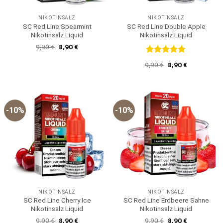
NIKOTINSALZ
NIKOTINSALZ
SC Red Line Spearmint
SC Red Line Double Apple
Nikotinsalz Liquid
Nikotinsalz Liquid
Ursprünglicher
Aktueller
9,90
€
8,90
€
Preis
Preis
war:
ist:
Bewertet
Ursprünglicher
Aktueller
9,90
€
8,90
€
9,90 €
8,90 €.
mit
5
von
Preis
Preis
5
war:
ist:
9,90 €
8,90 €.
-10%
-10%
NIKOTINSALZ
NIKOTINSALZ
SC Red Line Cherry Ice
SC Red Line Erdbeere Sahne
Nikotinsalz Liquid
Nikotinsalz Liquid
Ursprünglicher
Aktueller
Ursprünglicher
Aktueller
9,90
€
8,90
€
9,90
€
8,90
€