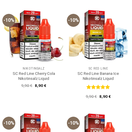
war:
ist:
war:
ist:
9,90 €
8,90 €.
9,90 €
8,90 €.
-10%
-10%
NIKOTINSALZ
SC RED LINE
SC Red Line Cherry Cola
SC Red Line Banana Ice
Nikotinsalz Liquid
Nikotinsalz Liquid
Ursprünglicher
Aktueller
9,90
€
8,90
€
Preis
Preis
war:
ist:
Bewertet
Ursprünglicher
Aktueller
9,90
€
8,90
€
9,90 €
8,90 €.
mit
5
von
Preis
Preis
5
war:
ist:
9,90 €
8,90 €.
-10%
-10%