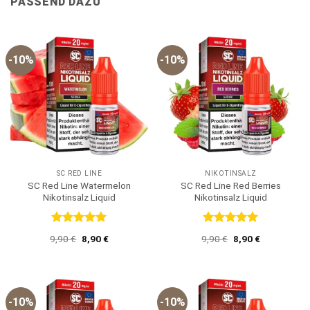
PASSEND DAZU
-10%
-10%
SC RED LINE
NIKOTINSALZ
SC Red Line Watermelon
SC Red Line Red Berries
Nikotinsalz Liquid
Nikotinsalz Liquid
Bewertet
Bewertet
Ursprünglicher
Aktueller
Ursprünglicher
Aktueller
9,90
€
8,90
€
9,90
€
8,90
€
mit
5
von
mit
5
von
Preis
Preis
Preis
Preis
5
5
war:
ist:
war:
ist:
9,90 €
8,90 €.
9,90 €
8,90 €.
-10%
-10%