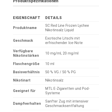
Produktspezifikationen
EIGENSCHAFT
DETAILS
SC Red Line Frozen Lychee
Produktname
Nikotinsalz Liquid
Exotische Litschi mit
Geschmack
erfrischender Ice-Note
Verfügbare
10 mg/ml, 20 mg/ml
Nikotinstärken
Flaschengröße
10 ml
Basisverhältnis
50 % VG / 50 % PG
Nikotinart
Nikotinsalz
MTL E-Zigaretten und Pod-
Geeignet für
Systeme
Sanfter Zug mit intensiver
Dampfverhalten
Geschmacksentfaltung