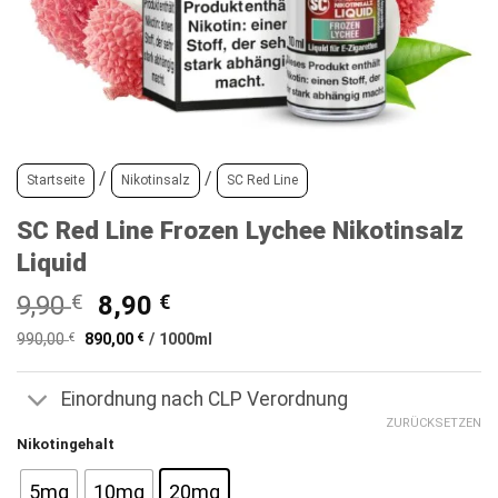
/
/
Startseite
Nikotinsalz
SC Red Line
SC Red Line Frozen Lychee Nikotinsalz
Liquid
Ursprünglicher
Aktueller
9,90
€
8,90
€
Preis
Preis
990,00
€
890,00
€
/
1000
ml
war:
ist:
9,90 €
8,90 €.
Einordnung nach CLP Verordnung
ZURÜCKSETZEN
Nikotingehalt
5mg
10mg
20mg