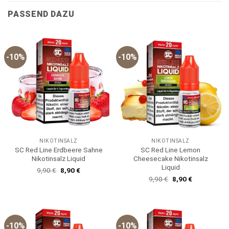
PASSEND DAZU
-10%
-10%
NIKOTINSALZ
NIKOTINSALZ
SC Red Line Erdbeere Sahne
SC Red Line Lemon
Nikotinsalz Liquid
Cheesecake Nikotinsalz
Liquid
Ursprünglicher
Aktueller
9,90
€
8,90
€
Preis
Preis
Ursprünglicher
Aktueller
9,90
€
8,90
€
war:
ist:
Preis
Preis
9,90 €
8,90 €.
war:
ist:
9,90 €
8,90 €.
-10%
-10%