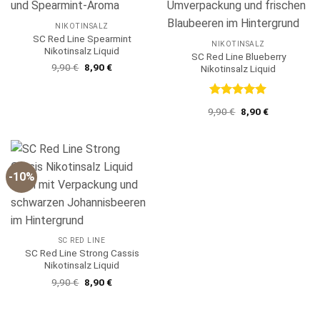
NIKOTINSALZ
SC Red Line Spearmint
NIKOTINSALZ
Nikotinsalz Liquid
SC Red Line Blueberry
Ursprünglicher
Aktueller
9,90
€
8,90
€
Nikotinsalz Liquid
Preis
Preis
war:
ist:
9,90 €
8,90 €.
Bewertet
Ursprünglicher
Aktueller
9,90
€
8,90
€
mit
5
von
Preis
Preis
5
war:
ist:
9,90 €
8,90 €.
-10%
SC RED LINE
SC Red Line Strong Cassis
Nikotinsalz Liquid
Ursprünglicher
Aktueller
9,90
€
8,90
€
Preis
Preis
war:
ist:
9,90 €
8,90 €.