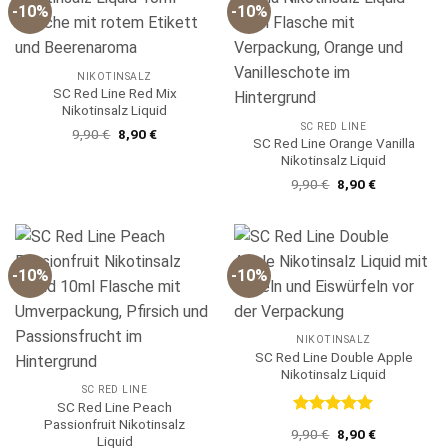
-10%
-10%
NIKOTINSALZ
SC Red Line Red Mix
Nikotinsalz Liquid
SC RED LINE
Ursprünglicher
Aktueller
9,90
€
8,90
€
SC Red Line Orange Vanilla
Preis
Preis
war:
ist:
Nikotinsalz Liquid
9,90 €
8,90 €.
Ursprünglicher
Aktueller
9,90
€
8,90
€
Preis
Preis
war:
ist:
9,90 €
8,90 €.
-10%
-10%
NIKOTINSALZ
SC Red Line Double Apple
Nikotinsalz Liquid
SC RED LINE
SC Red Line Peach
Passionfruit Nikotinsalz
Bewertet
Ursprünglicher
Aktueller
9,90
€
8,90
€
Liquid
mit
5
von
Preis
Preis