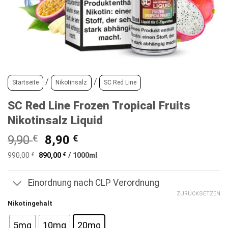
/
/
Startseite
Nikotinsalz
SC Red Line
SC Red Line Frozen Tropical Fruits
Nikotinsalz Liquid
Ursprünglicher
Aktueller
9,90
€
8,90
€
Preis
Preis
990,00
€
890,00
€
/
1000
ml
war:
ist:
9,90 €
8,90 €.
Einordnung nach CLP Verordnung
ZURÜCKSETZEN
Nikotingehalt
5mg
10mg
20mg