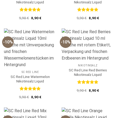
Nikotinsalz Liquid
Nikotinsalz Liquid
Bewertet
Bewertet
Ursprünglicher
Aktueller
Ursprünglicher
Aktueller
9,90
€
8,90
€
9,90
€
8,90
€
mit
5
von
mit
5
von
Preis
Preis
Preis
Preis
5
5
war:
ist:
war:
ist:
9,90 €
8,90 €.
9,90 €
8,90 €.
-10%
-10%
NIKOTINSALZ
SC Red Line Red Berries
SC RED LINE
Nikotinsalz Liquid
SC Red Line Watermelon
Nikotinsalz Liquid
Bewertet
Ursprünglicher
Aktueller
9,90
€
8,90
€
mit
5
von
Preis
Preis
Bewertet
Ursprünglicher
Aktueller
5
9,90
€
8,90
€
war:
ist:
mit
5
von
Preis
Preis
9,90 €
8,90 €.
5
war:
ist:
9,90 €
8,90 €.