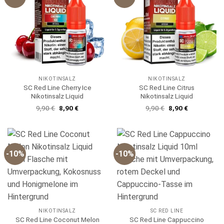
NIKOTINSALZ
NIKOTINSALZ
SC Red Line Cherry Ice
SC Red Line Citrus
Nikotinsalz Liquid
Nikotinsalz Liquid
Ursprünglicher
Aktueller
Ursprünglicher
Aktueller
9,90
€
8,90
€
9,90
€
8,90
€
Preis
Preis
Preis
Preis
war:
ist:
war:
ist:
9,90 €
8,90 €.
9,90 €
8,90 €.
-10%
-10%
NIKOTINSALZ
SC RED LINE
SC Red Line Coconut Melon
SC Red Line Cappuccino