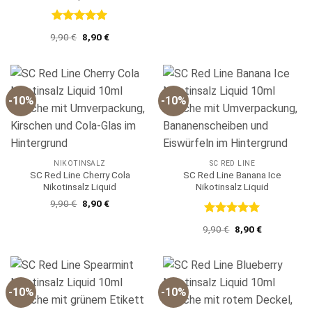
5
war:
ist:
9,90 €
8,90 €.
Bewertet
Ursprünglicher
Aktueller
9,90
€
8,90
€
mit
5
von
Preis
Preis
5
war:
ist:
9,90 €
8,90 €.
-10%
-10%
NIKOTINSALZ
SC RED LINE
SC Red Line Cherry Cola
SC Red Line Banana Ice
Nikotinsalz Liquid
Nikotinsalz Liquid
Ursprünglicher
Aktueller
9,90
€
8,90
€
Preis
Preis
war:
ist:
Bewertet
Ursprünglicher
Aktueller
9,90
€
8,90
€
9,90 €
8,90 €.
mit
5
von
Preis
Preis
5
war:
ist:
9,90 €
8,90 €.
-10%
-10%