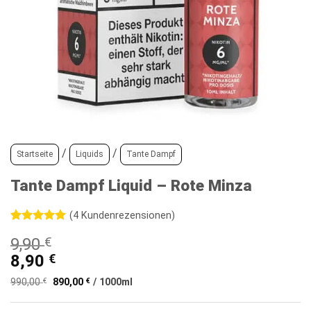
/
/
Startseite
Liquids
Tante Dampf
Tante Dampf Liquid – Rote Minza
(
4
Kundenrezensionen)
Bewertet
4
9,90
€
mit
5
von
5, basierend
8,90
€
auf
Kundenbewertungen
990,00
€
890,00
€
/
1000
ml