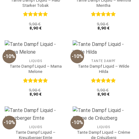
Tante Dampf Liquid – Halb
Tante Dampf Liquid – Mentha
Starker Tobak
Mentha
Bewertet
Bewertet
9,90
€
9,90
€
mit
5
von
mit
5
von
8,90
€
8,90
€
5
5
-10%
-10%
LIQUIDS
TANTE DAMPF
Tante Dampf Liquid – Mama
Tante Dampf Liquid – Wilde
Melone
Hilda
Bewertet
Bewertet
9,90
€
9,90
€
mit
5
von
mit
5
von
8,90
€
8,90
€
5
5
-10%
-10%
LIQUIDS
LIQUIDS
Tante Dampf Liquid –
Tante Dampf Liquid – Créme
Kreuzberger Ernte
de Créuzberg