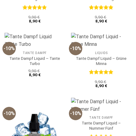
Bewertet
Bewertet
9,90
€
9,90
€
mit
5
von
mit
5
von
8,90
€
8,90
€
5
5
-10%
-10%
TANTE DAMPF
LIQUIDS
Tante Dampf Liquid – Tante
Tante Dampf Liquid – Grüne
Turbo
Minna
9,90
€
8,90
€
Bewertet
9,90
€
mit
5
von
8,90
€
5
-10%
-10%
TANTE DAMPF
Tante Dampf Liquid –
Nummer Fünf