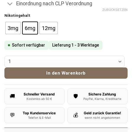
Einordnung nach CLP Verordnung
ZURÜCKSETZEN
Nikotingehalt
3mg
6mg
12mg
Sofort verfügbar
Lieferung 1 - 3 Werktage
Tante Dampf Liquid - Rote Minza Menge
In den Warenkorb
Schneller Versand
Sichere Zahlung
🚚
🛡️
Kostenlos ab 50 €
PayPal, Klarna, Kreditkarte
Top Kundenservice
Geld zurück Garantie!
💬
💰
Telefon & E-Mail
wenn nicht angekommen