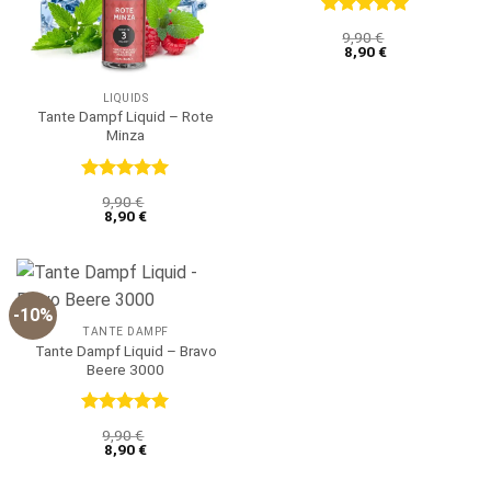
Bewertet
9,90
€
mit
5
von
8,90
€
5
LIQUIDS
Tante Dampf Liquid – Rote
Minza
Bewertet
9,90
€
mit
5
von
8,90
€
5
-10%
TANTE DAMPF
Tante Dampf Liquid – Bravo
Beere 3000
Bewertet
9,90
€
mit
5
von
8,90
€
5