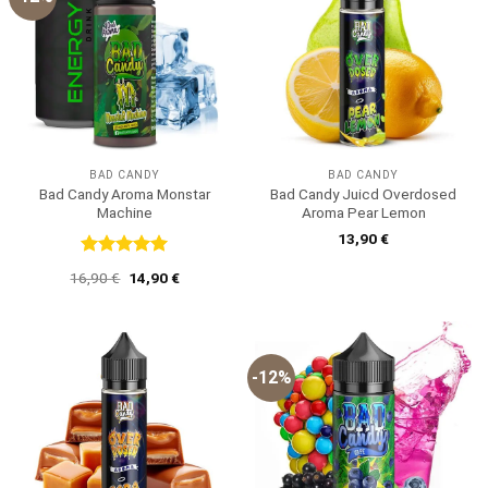
BAD CANDY
BAD CANDY
Bad Candy Aroma Monstar
Bad Candy Juicd Overdosed
Machine
Aroma Pear Lemon
13,90
€
Bewertet
Ursprünglicher
Aktueller
16,90
€
14,90
€
mit
5
von
Preis
Preis
5
war:
ist:
16,90 €
14,90 €.
-12%