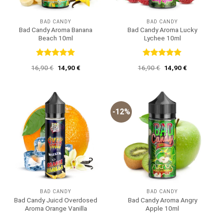
BAD CANDY
BAD CANDY
Bad Candy Aroma Banana
Bad Candy Aroma Lucky
Beach 10ml
Lychee 10ml
Bewertet
Bewertet
Ursprünglicher
Aktueller
Ursprünglicher
Aktueller
16,90
€
14,90
€
16,90
€
14,90
€
mit
5
von
mit
5
von
Preis
Preis
Preis
Preis
5
5
war:
ist:
war:
ist:
16,90 €
14,90 €.
16,90 €
14,90 €.
-12%
BAD CANDY
BAD CANDY
Bad Candy Juicd Overdosed
Bad Candy Aroma Angry
Aroma Orange Vanilla
Apple 10ml