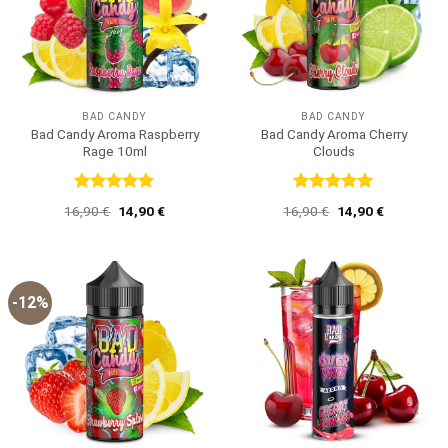
BAD CANDY
BAD CANDY
Bad Candy Aroma Raspberry
Bad Candy Aroma Cherry
Rage 10ml
Clouds
Bewertet
Bewertet
Ursprünglicher
Aktueller
Ursprünglicher
Aktueller
16,90
€
14,90
€
16,90
€
14,90
€
mit
5
von
mit
5
von
Preis
Preis
Preis
Preis
5
5
war:
ist:
war:
ist:
16,90 €
14,90 €.
16,90 €
14,90 €.
-12%