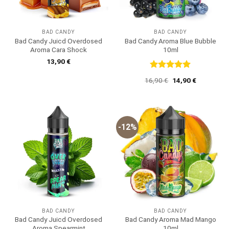
BAD CANDY
BAD CANDY
Bad Candy Juicd Overdosed
Bad Candy Aroma Blue Bubble
Aroma Cara Shock
10ml
13,90
€
Bewertet
Ursprünglicher
Aktueller
16,90
€
14,90
€
mit
5
von
Preis
Preis
5
war:
ist:
16,90 €
14,90 €.
-12%
BAD CANDY
BAD CANDY
Bad Candy Juicd Overdosed
Bad Candy Aroma Mad Mango
Aroma Spearmint
10ml