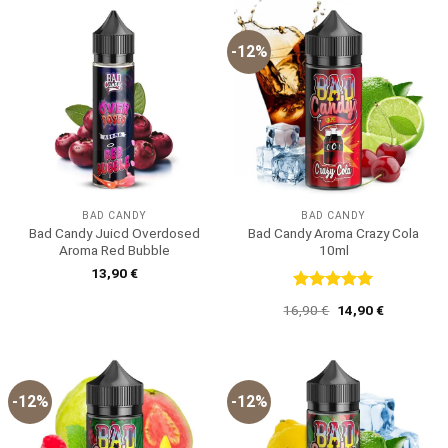
-12%
BAD CANDY
BAD CANDY
Bad Candy Juicd Overdosed
Bad Candy Aroma Crazy Cola
Aroma Red Bubble
10ml
13,90
€
Bewertet
Ursprünglicher
Aktueller
16,90
€
14,90
€
mit
5
von
Preis
Preis
5
war:
ist:
16,90 €
14,90 €.
-12%
-12%