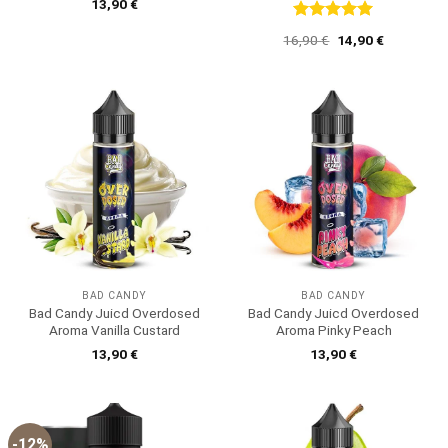
13,90
€
Bewertet
Ursprünglicher
Aktueller
16,90
€
14,90
€
mit
5
von
Preis
Preis
5
war:
ist:
16,90 €
14,90 €.
BAD CANDY
BAD CANDY
Bad Candy Juicd Overdosed
Bad Candy Juicd Overdosed
Aroma Vanilla Custard
Aroma Pinky Peach
13,90
€
13,90
€
-12%