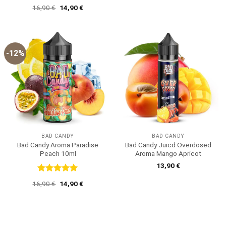
Bewertet
Ursprünglicher
Aktueller
16,90
€
14,90
€
mit
5
von
Preis
Preis
5
war:
ist:
16,90 €
14,90 €.
-12%
BAD CANDY
BAD CANDY
Bad Candy Aroma Paradise
Bad Candy Juicd Overdosed
Peach 10ml
Aroma Mango Apricot
13,90
€
Bewertet
Ursprünglicher
Aktueller
16,90
€
14,90
€
mit
5
von
Preis
Preis
5
war:
ist:
16,90 €
14,90 €.