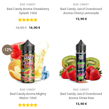
BAD CANDY
BAD CANDY
Bad Candy Aroma Strawberry
Bad Candy Juicd Overdosed
Splash 10ml
Aroma Cherry Lemonade
13,90
€
Bewertet
Ursprünglicher
Aktueller
16,90
€
14,90
€
mit
5
von
Preis
Preis
5
war:
ist:
16,90 €
14,90 €.
-12%
BAD CANDY
BAD CANDY
Bad Candy Aroma Mighty
Bad Candy Juicd Overdosed
Melon 10ml
Aroma Straw Kiwi
13,90
€