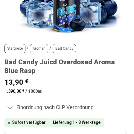
/
/
Startseite
Aromen
Bad Candy
Bad Candy Juicd Overdosed Aroma
Blue Rasp
13,90
€
1.390,00
€
/
1000
ml
Einordnung nach CLP Verordnung
Sofort verfügbar
Lieferung 1 - 3 Werktage
Bad Candy Juicd Overdosed Aroma Blue Rasp Menge