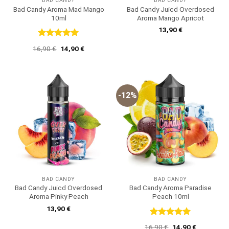
BAD CANDY
BAD CANDY
Bad Candy Aroma Mad Mango
Bad Candy Juicd Overdosed
10ml
Aroma Mango Apricot
13,90
€
Bewertet
Ursprünglicher
Aktueller
16,90
€
14,90
€
mit
5
von
Preis
Preis
5
war:
ist:
16,90 €
14,90 €.
-12%
BAD CANDY
BAD CANDY
Bad Candy Juicd Overdosed
Bad Candy Aroma Paradise
Aroma Pinky Peach
Peach 10ml
13,90
€
Bewertet
Ursprünglicher
Aktueller
16,90
€
14,90
€