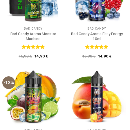
BAD CANDY
BAD CANDY
Bad Candy Aroma Monstar
Bad Candy Aroma Easy Energy
Machine
10ml
Bewertet
Bewertet
Ursprünglicher
Aktueller
Ursprünglicher
Aktueller
16,90
€
14,90
€
16,90
€
14,90
€
mit
5
von
mit
5
von
Preis
Preis
Preis
Preis
5
5
war:
ist:
war:
ist:
16,90 €
14,90 €.
16,90 €
14,90 €.
-12%