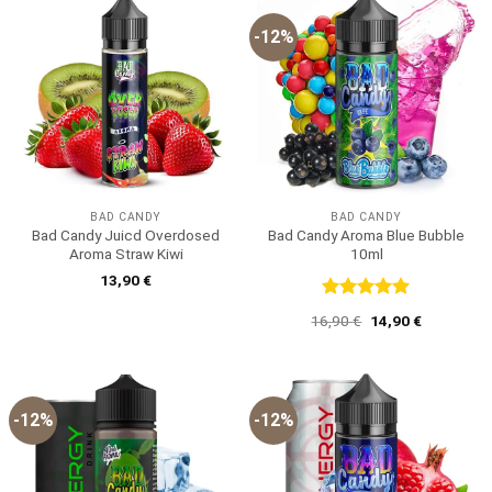
-12%
BAD CANDY
BAD CANDY
Bad Candy Juicd Overdosed
Bad Candy Aroma Blue Bubble
Aroma Straw Kiwi
10ml
13,90
€
Bewertet
Ursprünglicher
Aktueller
16,90
€
14,90
€
mit
5
von
Preis
Preis
5
war:
ist:
16,90 €
14,90 €.
-12%
-12%