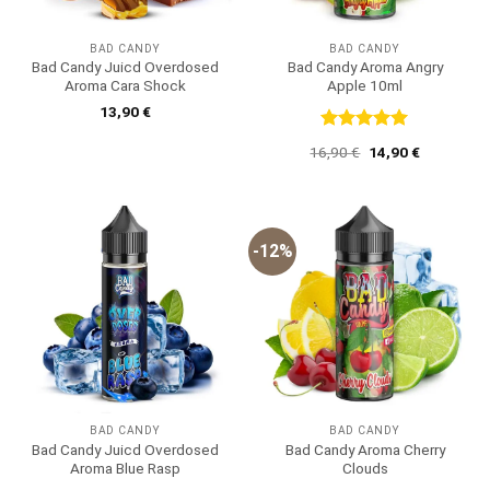
BAD CANDY
BAD CANDY
Bad Candy Juicd Overdosed
Bad Candy Aroma Angry
Aroma Cara Shock
Apple 10ml
13,90
€
Bewertet
Ursprünglicher
Aktueller
16,90
€
14,90
€
mit
5
von
Preis
Preis
5
war:
ist:
16,90 €
14,90 €.
-12%
BAD CANDY
BAD CANDY
Bad Candy Juicd Overdosed
Bad Candy Aroma Cherry
Aroma Blue Rasp
Clouds