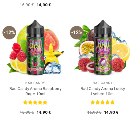
Bewertet
Ursprünglicher
Aktueller
16,90
€
14,90
€
mit
5
von
Preis
Preis
5
war:
ist:
16,90 €
14,90 €.
-12%
-12%
BAD CANDY
BAD CANDY
Bad Candy Aroma Raspberry
Bad Candy Aroma Lucky
Rage 10ml
Lychee 10ml
Bewertet
Bewertet
Ursprünglicher
Aktueller
Ursprünglicher
Aktueller
16,90
€
14,90
€
16,90
€
14,90
€
mit
5
von
mit
5
von
Preis
Preis
Preis
Preis
5
5
war:
ist:
war:
ist:
16,90 €
14,90 €.
16,90 €
14,90 €.