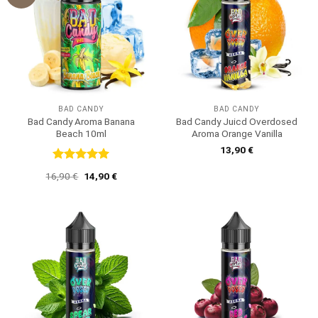
BAD CANDY
BAD CANDY
Bad Candy Aroma Banana
Bad Candy Juicd Overdosed
Beach 10ml
Aroma Orange Vanilla
13,90
€
Bewertet
Ursprünglicher
Aktueller
16,90
€
14,90
€
mit
5
von
Preis
Preis
5
war:
ist:
16,90 €
14,90 €.