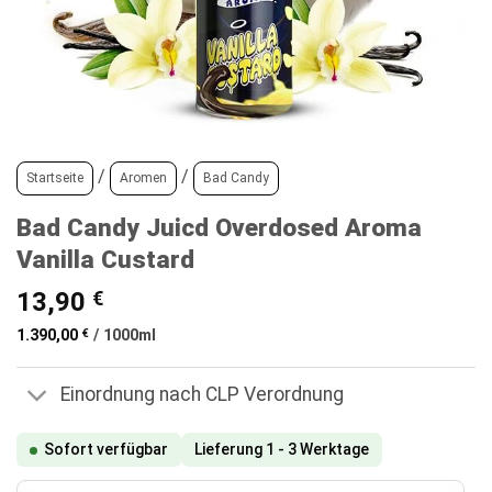
/
/
Startseite
Aromen
Bad Candy
Bad Candy Juicd Overdosed Aroma
Vanilla Custard
13,90
€
1.390,00
€
/
1000
ml
Einordnung nach CLP Verordnung
Sofort verfügbar
Lieferung 1 - 3 Werktage
Bad Candy Juicd Overdosed Aroma Vanilla Custard Menge