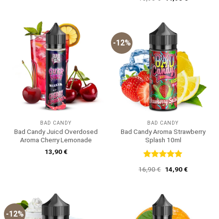
mit
5
von
Preis
Preis
5
war:
ist:
16,90 €
14,90 €.
-12%
BAD CANDY
BAD CANDY
Bad Candy Juicd Overdosed
Bad Candy Aroma Strawberry
Aroma Cherry Lemonade
Splash 10ml
13,90
€
Bewertet
Ursprünglicher
Aktueller
16,90
€
14,90
€
mit
5
von
Preis
Preis
5
war:
ist:
16,90 €
14,90 €.
-12%