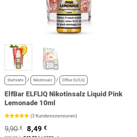
/
/
Startseite
Nikotinsalz
ElfBar ELFLIQ
ElfBar ELFLIQ Nikotinsalz Liquid Pink
Lemonade 10ml
(
3
Kundenrezensionen)
Bewertet
3
Ursprünglicher
Aktueller
9,90
€
8,49
€
mit
5
von
5, basierend
Preis
Preis