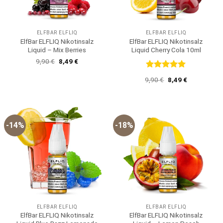
ELFBAR ELFLIQ
ELFBAR ELFLIQ
ElfBar ELFLIQ Nikotinsalz
ElfBar ELFLIQ Nikotinsalz
Liquid – Mix Berries
Liquid Cherry Cola 10ml
Ursprünglicher
Aktueller
9,90
€
8,49
€
Preis
Preis
war:
ist:
Bewertet
Ursprünglicher
Aktueller
9,90
€
8,49
€
9,90 €
8,49 €.
mit
5
von
Preis
Preis
5
war:
ist:
9,90 €
8,49 €.
-14%
-18%
ELFBAR ELFLIQ
ELFBAR ELFLIQ
ElfBar ELFLIQ Nikotinsalz
ElfBar ELFLIQ Nikotinsalz