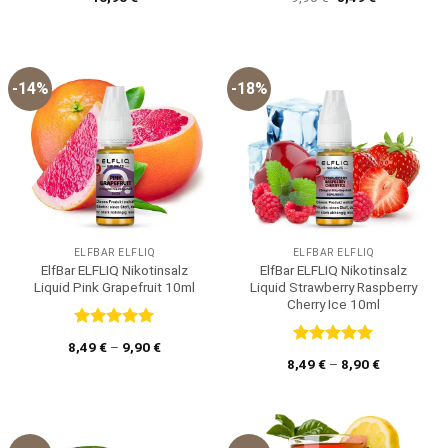
mit
4.67
mit
5
von
Preis
Preis
von 5
5
war:
ist:
9,90 €
8,49 €.
-14%
-18%
ELFBAR ELFLIQ
ELFBAR ELFLIQ
ElfBar ELFLIQ Nikotinsalz
ElfBar ELFLIQ Nikotinsalz
Liquid Pink Grapefruit 10ml
Liquid Strawberry Raspberry
Cherry Ice 10ml
Bewertet
8,49
€
–
9,90
€
mit
5
von
Bewertet
8,49
€
–
8,90
€
5
mit
5
von
5