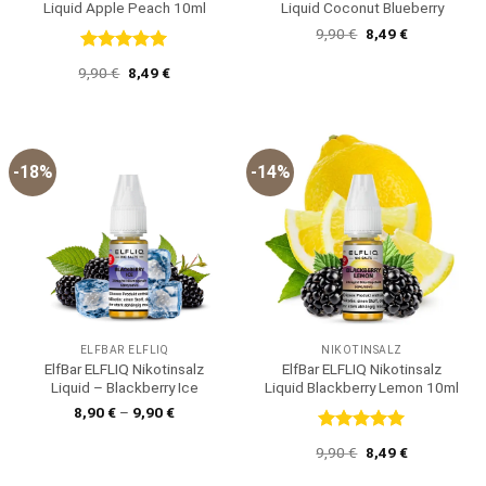
Liquid Apple Peach 10ml
Liquid Coconut Blueberry
Ursprünglicher
Aktueller
9,90
€
8,49
€
Preis
Preis
war:
ist:
Bewertet
Ursprünglicher
Aktueller
9,90
€
8,49
€
9,90 €
8,49 €.
mit
5
von
Preis
Preis
5
war:
ist:
9,90 €
8,49 €.
-18%
-14%
ELFBAR ELFLIQ
NIKOTINSALZ
ElfBar ELFLIQ Nikotinsalz
ElfBar ELFLIQ Nikotinsalz
Liquid – Blackberry Ice
Liquid Blackberry Lemon 10ml
8,90
€
–
9,90
€
Bewertet
Ursprünglicher
Aktueller
9,90
€
8,49
€
mit
5
von
Preis
Preis
5
war:
ist: