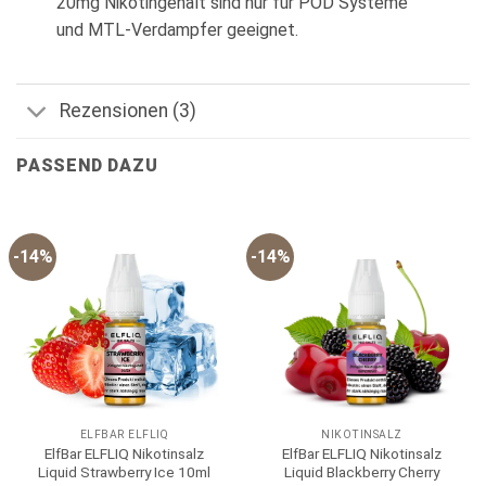
20mg Nikotingehalt sind nur für POD Systeme
und MTL-Verdampfer geeignet.
Rezensionen (3)
PASSEND DAZU
-14%
-14%
ELFBAR ELFLIQ
NIKOTINSALZ
ElfBar ELFLIQ Nikotinsalz
ElfBar ELFLIQ Nikotinsalz
Liquid Strawberry Ice 10ml
Liquid Blackberry Cherry