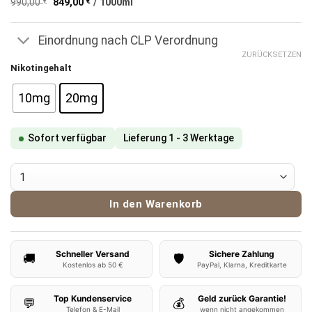
auf
990,00
€
849,00
€
/
1000
ml
war:
ist:
Kundenbewertungen
9,90 €
8,49 €.
Einordnung nach CLP Verordnung
ZURÜCKSETZEN
Nikotingehalt
10mg
20mg
Sofort verfügbar
Lieferung 1 - 3 Werktage
ElfBar ELFLIQ Nikotinsalz Liquid Pink Lemonade 10ml Menge
In den Warenkorb
Schneller Versand
Sichere Zahlung
🚚
🛡️
Kostenlos ab 50 €
PayPal, Klarna, Kreditkarte
Top Kundenservice
Geld zurück Garantie!
💬
💰
Telefon & E-Mail
wenn nicht angekommen