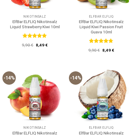
NIKOTINSALZ
ELFBAR ELFLIQ
ElfBar ELFLIQ Nikotinsalz
ElfBar ELFLIQ Nikotinsalz
Liquid Strawberry Kiwi 10ml
Liquid Kiwi Passion Fruit
Guava 10ml
Bewertet
Ursprünglicher
Aktueller
9,90
€
8,49
€
mit
5
von
Bewertet
Preis
Preis
Ursprünglicher
Aktueller
9,90
€
8,49
€
5
war:
ist:
mit
4.67
Preis
Preis
9,90 €
8,49 €.
von 5
war:
ist:
9,90 €
8,49 €.
-14%
-14%
NIKOTINSALZ
ELFBAR ELFLIQ
ElfBar ELFLIQ Nikotinsalz
ElfBar ELFLIQ Nikotinsalz