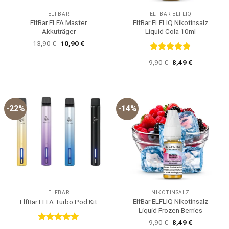
ELFBAR
ELFBAR ELFLIQ
ElfBar ELFA Master
ElfBar ELFLIQ Nikotinsalz
Akkuträger
Liquid Cola 10ml
Ursprünglicher
Aktueller
13,90
€
10,90
€
Preis
Preis
war:
ist:
Bewertet
Ursprünglicher
Aktueller
9,90
€
8,49
€
13,90 €
10,90 €.
mit
5
von
Preis
Preis
5
war:
ist:
9,90 €
8,49 €.
-22%
-14%
ELFBAR
NIKOTINSALZ
ElfBar ELFLIQ Nikotinsalz
ElfBar ELFA Turbo Pod Kit
Liquid Frozen Berries
Ursprünglicher
Aktueller
9,90
€
8,49
€
Preis
Preis
Bewertet