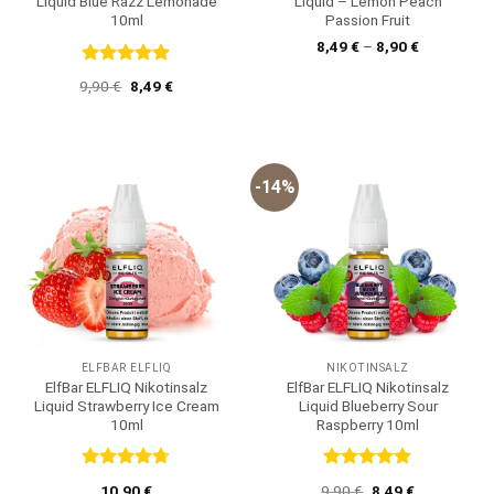
Liquid Blue Razz Lemonade
Liquid – Lemon Peach
10ml
Passion Fruit
8,49
€
–
8,90
€
Bewertet
Ursprünglicher
Aktueller
9,90
€
8,49
€
mit
5
von
Preis
Preis
5
war:
ist:
9,90 €
8,49 €.
-14%
ELFBAR ELFLIQ
NIKOTINSALZ
ElfBar ELFLIQ Nikotinsalz
ElfBar ELFLIQ Nikotinsalz
Liquid Strawberry Ice Cream
Liquid Blueberry Sour
10ml
Raspberry 10ml
Bewertet
Bewertet
Ursprünglicher
Aktueller
10,90
€
9,90
€
8,49
€