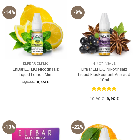
-14%
-9%
ELFBAR ELFLIQ
NIKOTINSALZ
ElfBar ELFLIQ Nikotinsalz
ElfBar ELFLIQ Nikotinsalz
Liquid Lemon Mint
Liquid Blackcurrant Aniseed
10ml
Ursprünglicher
Aktueller
9,90
€
8,49
€
Preis
Preis
war:
ist:
9,90 €
8,49 €.
Bewertet
Ursprünglicher
Aktueller
10,90
€
9,90
€
mit
5
von
Preis
Preis
5
war:
ist:
10,90 €
9,90 €.
-13%
-22%