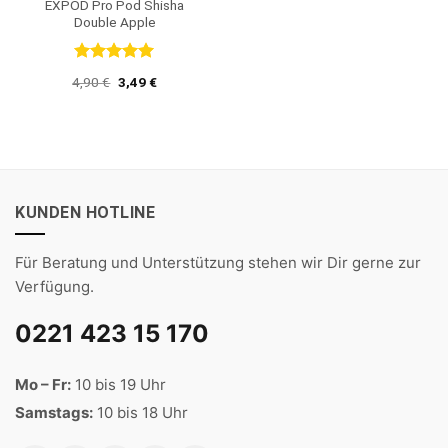
EXPOD Pro Pod Shisha
Double Apple
Bewertet
Ursprünglicher
Aktueller
4,90
€
3,49
€
mit
5
von
Preis
Preis
5
war:
ist:
4,90 €
3,49 €.
KUNDEN HOTLINE
Für Beratung und Unterstützung stehen wir Dir gerne zur
Verfügung.
0221 423 15 170
Mo – Fr:
10 bis 19 Uhr
Samstags:
10 bis 18 Uhr