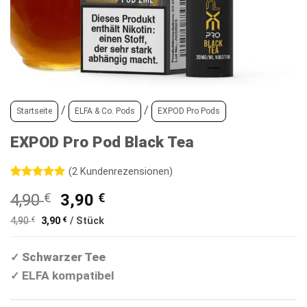
/
/
Startseite
ELFA & Co. Pods
EXPOD Pro Pods
EXPOD Pro Pod Black Tea
(
2
Kundenrezensionen)
Bewertet
2
Ursprünglicher
Aktueller
4,90
€
3,90
€
mit
5
von
5, basierend
Preis
Preis
auf
4,90
€
3,90
€
/
Stück
war:
ist:
Kundenbewertungen
4,90 €
3,90 €.
Schwarzer Tee
✓
ELFA kompatibel
✓