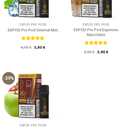
EXPOD PRO PODS
EXPOD PRO PODS
EXPOD Pro Pod Espresso
EXPOD Pro Pod Oriental Mint
Macchiato
Bewertet
Ursprünglicher
Aktueller
4,90
€
3,80
€
mit
5
von
Bewertet
Preis
Preis
Ursprünglicher
Aktueller
4,90
€
3,90
€
5
mit
5
von
war:
ist:
Preis
Preis
4,90 €
3,80 €.
5
war:
ist:
4,90 €
3,90 €.
-29%
EXPOD PRO PODS