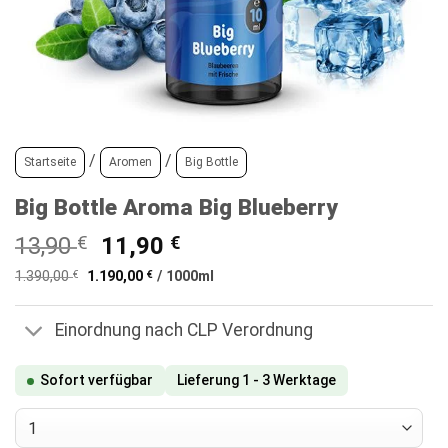
/
/
Startseite
Aromen
Big Bottle
Big Bottle Aroma Big Blueberry
Ursprünglicher
Aktueller
13,90
€
11,90
€
Preis
Preis
1.390,00
€
1.190,00
€
/
1000
ml
war:
ist:
13,90 €
11,90 €.
Einordnung nach CLP Verordnung
Sofort verfügbar
Lieferung 1 - 3 Werktage
Big Bottle Aroma Big Blueberry Menge