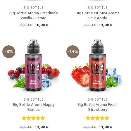
BIG BOTTLE
BIG BOTTLE
Big Bottle Aroma Grandma’s
Big Bottle Mr. Mint Aroma
Vanilla Custard
Sour Apple
Ursprünglicher
Aktueller
Ursprünglicher
Aktueller
12,90
€
10,90
€
13,90
€
11,90
€
Preis
Preis
Preis
Preis
war:
ist:
war:
ist:
12,90 €
10,90 €.
13,90 €
11,90 €.
-8%
-14%
BIG BOTTLE
BIG BOTTLE
Big Bottle Aroma Happy
Big Bottle Aroma Fresh
Berries
Strawberry
Bewertet
Bewertet
Ursprünglicher
Aktueller
Ursprünglicher
Aktueller
12,90
€
11,90
€
13,90
€
11,90
€
mit
5
von
mit
5
von
Preis
Preis
Preis
Preis