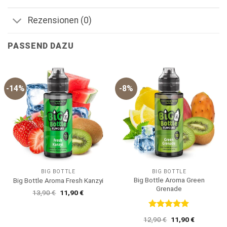
Rezensionen (0)
PASSEND DAZU
-14%
-8%
BIG BOTTLE
BIG BOTTLE
Big Bottle Aroma Green
Big Bottle Aroma Fresh Kanzyi
Grenade
Ursprünglicher
Aktueller
13,90
€
11,90
€
Preis
Preis
war:
ist:
13,90 €
11,90 €.
Bewertet
Ursprünglicher
Aktueller
12,90
€
11,90
€
mit
5
von
Preis
Preis