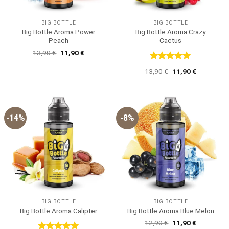
BIG BOTTLE
BIG BOTTLE
Big Bottle Aroma Power
Big Bottle Aroma Crazy
Peach
Cactus
Ursprünglicher
Aktueller
13,90
€
11,90
€
Preis
Preis
war:
ist:
Bewertet
Ursprünglicher
Aktueller
13,90
€
11,90
€
13,90 €
11,90 €.
mit
5
von
Preis
Preis
5
war:
ist:
13,90 €
11,90 €.
-14%
-8%
BIG BOTTLE
BIG BOTTLE
Big Bottle Aroma Calipter
Big Bottle Aroma Blue Melon
Ursprünglicher
Aktueller
12,90
€
11,90
€