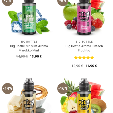
-7%
-8%
BIG BOTTLE
BIG BOTTLE
Big Bottle Mr. Mint Aroma
Big Bottle Aroma Einfach
Marokko Mint
Fruchtig
Ursprünglicher
Aktueller
14,90
€
13,90
€
Preis
Preis
war:
ist:
Bewertet
Ursprünglicher
Aktueller
12,90
€
11,90
€
14,90 €
13,90 €.
mit
5
von
Preis
Preis
5
war:
ist:
12,90 €
11,90 €.
-14%
-16%