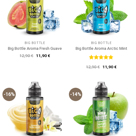
BIG BOTTLE
BIG BOTTLE
Big Bottle Aroma Fresh Guave
Big Bottle Aroma Arctic Mint
Ursprünglicher
Aktueller
12,90
€
11,90
€
Preis
Preis
war:
ist:
Bewertet
Ursprünglicher
Aktueller
12,90
€
11,90
€
12,90 €
11,90 €.
mit
5
von
Preis
Preis
5
war:
ist:
12,90 €
11,90 €.
-16%
-14%