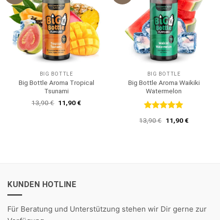
BIG BOTTLE
BIG BOTTLE
Big Bottle Aroma Tropical
Big Bottle Aroma Waikiki
Tsunami
Watermelon
Ursprünglicher
Aktueller
13,90
€
11,90
€
Preis
Preis
war:
ist:
Bewertet
Ursprünglicher
Aktueller
13,90
€
11,90
€
13,90 €
11,90 €.
mit
5
von
Preis
Preis
5
war:
ist:
13,90 €
11,90 €.
KUNDEN HOTLINE
Für Beratung und Unterstützung stehen wir Dir gerne zur