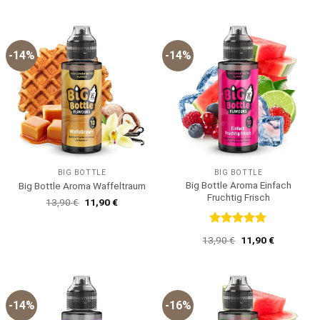
5
5
war:
ist:
war:
ist:
12,90 €
11,90 €.
13,90 €
11,90 €.
-14%
-14%
BIG BOTTLE
BIG BOTTLE
Big Bottle Aroma Einfach
Big Bottle Aroma Waffeltraum
Fruchtig Frisch
Ursprünglicher
Aktueller
13,90
€
11,90
€
Preis
Preis
war:
ist:
13,90 €
11,90 €.
Bewertet
Ursprünglicher
Aktueller
13,90
€
11,90
€
mit
5
von
Preis
Preis
5
war:
ist:
13,90 €
11,90 €.
-14%
-16%