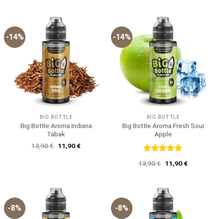
5
war:
ist:
12,90 €
11,90 €.
-14%
-14%
BIG BOTTLE
BIG BOTTLE
Big Bottle Aroma Indiana
Big Bottle Aroma Fresh Sour
Tabak
Apple
Ursprünglicher
Aktueller
13,90
€
11,90
€
Preis
Preis
war:
ist:
Bewertet
Ursprünglicher
Aktueller
13,90
€
11,90
€
13,90 €
11,90 €.
mit
5
von
Preis
Preis
5
war:
ist:
13,90 €
11,90 €.
-8%
-8%