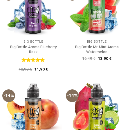
BIG BOTTLE
BIG BOTTLE
Big Bottle Aroma Blueberry
Big Bottle Mr. Mint Aroma
Razz
Watermelon
Ursprünglicher
Aktueller
16,49
€
13,90
€
Preis
Preis
war:
ist:
Bewertet
Ursprünglicher
Aktueller
13,90
€
11,90
€
16,49 €
13,90 €.
mit
5
von
Preis
Preis
5
war:
ist:
13,90 €
11,90 €.
-14%
-14%