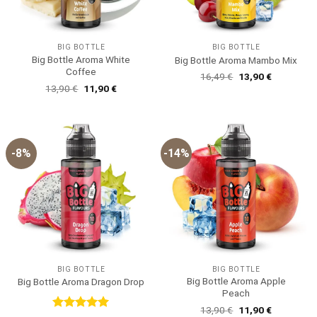
BIG BOTTLE
BIG BOTTLE
Big Bottle Aroma White
Big Bottle Aroma Mambo Mix
Coffee
Ursprünglicher
Aktueller
16,49
€
13,90
€
Preis
Preis
Ursprünglicher
Aktueller
13,90
€
11,90
€
war:
ist:
Preis
Preis
16,49 €
13,90 €.
war:
ist:
13,90 €
11,90 €.
-8%
-14%
BIG BOTTLE
BIG BOTTLE
Big Bottle Aroma Apple
Big Bottle Aroma Dragon Drop
Peach
Ursprünglicher
Aktueller
13,90
€
11,90
€