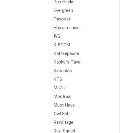
Drip Hacks
Evergreen
Flavorist
Hayvan Juice
IVG
K-BOOM
Kaffeepause
Kapka´s Flava
Kirschlolli
KTS
MaZa
Montreal
Must Have
Owl Salt
Revoltage
Riot Squad