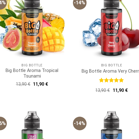
14%
-14%
BIG BOTTLE
BIG BOTTLE
Big Bottle Aroma Tropical
Big Bottle Aroma Very Cher
Tsunami
Ursprünglicher
Aktueller
13,90
€
11,90
€
Bewertet
Preis
Preis
Ursprünglich
Aktue
13,90
€
11,90
€
war:
ist:
mit
5
von
Preis
Preis
13,90 €
11,90 €.
5
war:
ist:
13,90 €
11,90
16%
-14%