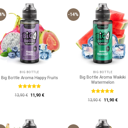
14%
-14%
BIG BOTTLE
BIG BOTTLE
Big Bottle Aroma Waikiki
Big Bottle Aroma Happy Fruits
Watermelon
Bewertet
Ursprünglicher
Aktueller
13,90
€
11,90
€
mit
5
von
Bewertet
Preis
Preis
Ursprünglich
Aktue
13,90
€
11,90
€
5
mit
5
von
war:
ist:
Preis
Preis
5
13,90 €
11,90 €.
war:
ist:
13,90 €
11,90