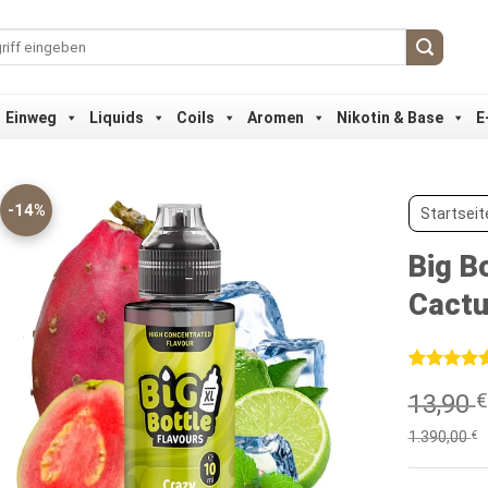
Einweg
Liquids
Coils
Aromen
Nikotin & Base
E
-14%
Startseit
Big B
Cact
Bewertet
2
13,90
€
mit
5
von
5, basieren
auf
1.390,00
€
Kundenbew