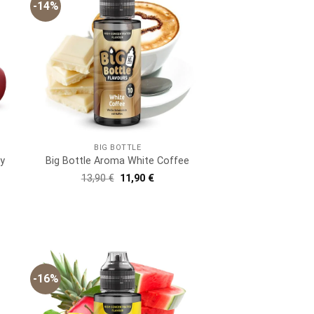
-14%
BIG BOTTLE
ry
Big Bottle Aroma White Coffee
Ursprünglicher
Aktueller
13,90
€
11,90
€
Preis
Preis
war:
ist:
er
ller
13,90 €
11,90 €.
 €.
-16%