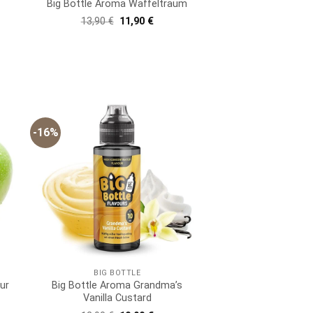
Big Bottle Aroma Waffeltraum
Ursprünglicher
Aktueller
13,90
€
11,90
€
Preis
Preis
war:
ist:
13,90 €
11,90 €.
er
ller
 €.
-16%
BIG BOTTLE
ur
Big Bottle Aroma Grandma’s
Vanilla Custard