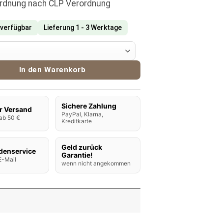
ordnung nach CLP Verordnung
 verfügbar
Lieferung 1 - 3 Werktage
e Aroma Crazy Cactus Menge
In den Warenkorb
Sichere Zahlung
r Versand
PayPal, Klarna,
ab 50 €
Kreditkarte
Geld zurück
denservice
Garantie!
E-Mail
wenn nicht angekommen