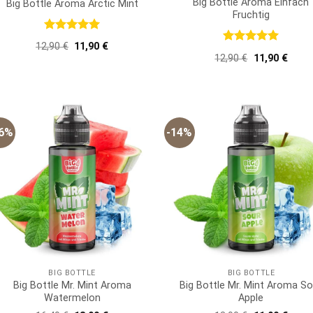
Big Bottle Aroma Einfach
Big Bottle Aroma Arctic Mint
Fruchtig
Bewertet
Ursprünglicher
Aktueller
12,90
€
11,90
€
mit
5
von
Bewertet
Preis
Preis
Ursprünglich
Aktue
12,90
€
11,90
€
5
mit
5
von
war:
ist:
Preis
Preis
5
12,90 €
11,90 €.
war:
ist:
12,90 €
11,90
16%
-14%
BIG BOTTLE
BIG BOTTLE
Big Bottle Mr. Mint Aroma
Big Bottle Mr. Mint Aroma So
Watermelon
Apple