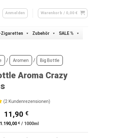
Anmelden
Warenkorb /
0,00
€
-Zigaretten
Zubehör
SALE %
/
/
e
Aromen
Big Bottle
ottle Aroma Crazy
us
(
2
Kundenrezensionen)
Ursprünglicher
Aktueller
11,90
€
d
Preis
Preis
1.190,00
€
/
1000
ml
war:
ist:
ertungen
13,90 €
11,90 €.