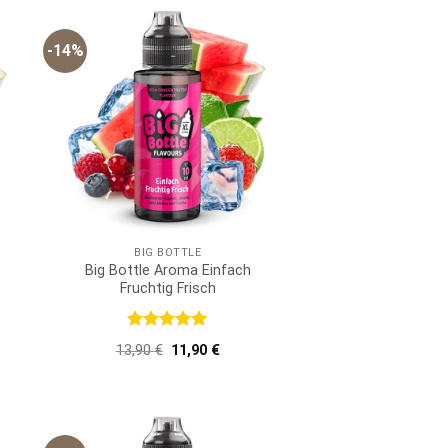
-14%
BIG BOTTLE
Big Bottle Aroma Einfach
Fruchtig Frisch
Bewertet
er
ller
Ursprünglicher
Aktueller
13,90
€
11,90
€
mit
5
von
Preis
Preis
5
war:
ist:
 €.
13,90 €
11,90 €.