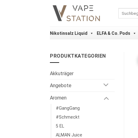
Zum
Inhalt
Suchen
nach:
springen
Nikotinsalz Liquid
ELFA & Co. Pods
PRODUKTKATEGORIEN
Akkuträger
Angebote
Aromen
#GangGang
#Schmeckt
5 EL
ALMAN Juice