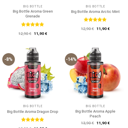
BIG BOTTLE
BIG BOTTLE
Big Bottle Aroma Green
Big Bottle Aroma Arctic Mint
Grenade
Bewertet
Ursprünglicher
Aktueller
12,90
€
11,90
€
mit
5
von
Bewertet
Preis
Preis
Ursprünglicher
Aktueller
12,90
€
11,90
€
5
mit
5
von
war:
ist:
Preis
Preis
12,90 €
11,90 €.
5
war:
ist:
12,90 €
11,90 €.
-8%
-14%
BIG BOTTLE
BIG BOTTLE
Big Bottle Aroma Apple
Big Bottle Aroma Dragon Drop
Peach
Ursprünglicher
Aktueller
13,90
€
11,90
€
Preis
Preis
Bewertet