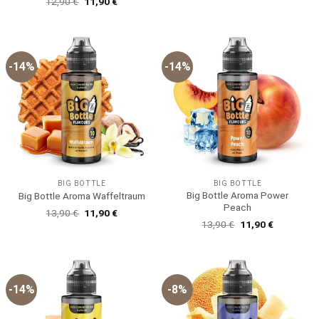
Ursprünglicher
Aktueller
12,90
€
11,90
€
war:
ist:
mit
5
von
Preis
Preis
13,90 €
11,90 €.
5
war:
ist:
12,90 €
11,90 €.
-14%
-14%
BIG BOTTLE
BIG BOTTLE
Big Bottle Aroma Power
Big Bottle Aroma Waffeltraum
Peach
Ursprünglicher
Aktueller
13,90
€
11,90
€
Preis
Preis
Ursprünglicher
Aktueller
13,90
€
11,90
€
war:
ist:
Preis
Preis
13,90 €
11,90 €.
war:
ist:
13,90 €
11,90 €.
-14%
-8%