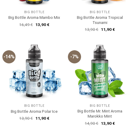
BIG BOTTLE
BIG BOTTLE
Big Bottle Aroma Tropical
Big Bottle Aroma Mambo Mix
Tsunami
Ursprünglicher
Aktueller
16,49
€
13,90
€
Preis
Preis
Ursprünglicher
Aktueller
13,90
€
11,90
€
war:
ist:
Preis
Preis
16,49 €
13,90 €.
war:
ist:
13,90 €
11,90 €.
-14%
-7%
BIG BOTTLE
BIG BOTTLE
Big Bottle Mr. Mint Aroma
Big Bottle Aroma Polar Ice
Marokko Mint
Ursprünglicher
Aktueller
13,90
€
11,90
€
Preis
Preis
Ursprünglicher
Aktueller
14,90
€
13,90
€
war:
ist:
Preis
Preis
13,90 €
11,90 €.
war:
ist: