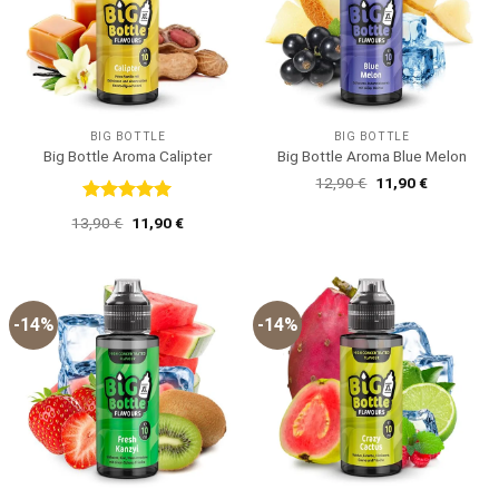
BIG BOTTLE
BIG BOTTLE
Big Bottle Aroma Calipter
Big Bottle Aroma Blue Melon
Ursprünglicher
Aktueller
12,90
€
11,90
€
Preis
Preis
war:
ist:
Bewertet
Ursprünglicher
Aktueller
13,90
€
11,90
€
12,90 €
11,90 €.
mit
5
von
Preis
Preis
5
war:
ist:
13,90 €
11,90 €.
-14%
-14%