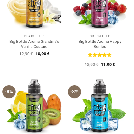
BIG BOTTLE
BIG BOTTLE
Big Bottle Aroma Grandma’s
Big Bottle Aroma Happy
Vanilla Custard
Berries
Ursprünglicher
Aktueller
12,90
€
10,90
€
Preis
Preis
war:
ist:
Bewertet
Ursprünglicher
Aktueller
12,90
€
11,90
€
12,90 €
10,90 €.
mit
5
von
Preis
Preis
5
war:
ist:
12,90 €
11,90 €.
-8%
-8%