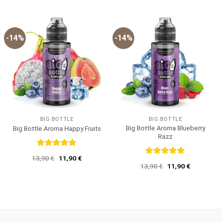
12,90 €
11,90 €.
war:
ist:
13,90 €
11,90 €.
-14%
-14%
BIG BOTTLE
BIG BOTTLE
Big Bottle Aroma Blueberry
Big Bottle Aroma Happy Fruits
Razz
Bewertet
Ursprünglicher
Aktueller
13,90
€
11,90
€
mit
5
von
Bewertet
Preis
Preis
Ursprünglicher
Aktueller
13,90
€
11,90
€
5
mit
5
von
war:
ist:
Preis
Preis
13,90 €
11,90 €.
5
war:
ist:
13,90 €
11,90 €.