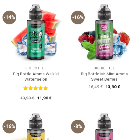
14,90 €
13,90 €.
-14%
-16%
BIG BOTTLE
BIG BOTTLE
Big Bottle Aroma Waikiki
Big Bottle Mr. Mint Aroma
Watermelon
Sweet Berries
Ursprünglicher
Aktueller
16,49
€
13,90
€
Preis
Preis
war:
ist:
Bewertet
Ursprünglicher
Aktueller
13,90
€
11,90
€
16,49 €
13,90 €.
mit
5
von
Preis
Preis
5
war:
ist:
13,90 €
11,90 €.
-16%
-8%