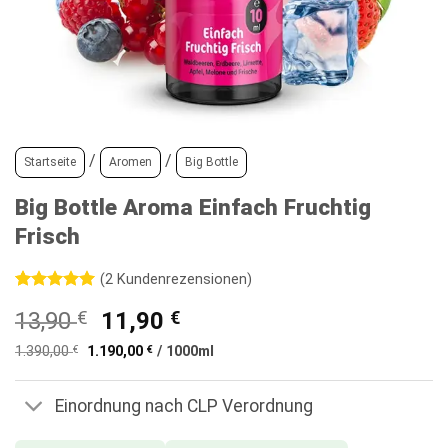
/
/
Startseite
Aromen
Big Bottle
Big Bottle Aroma Einfach Fruchtig
Frisch
(
2
Kundenrezensionen)
Bewertet
2
Ursprünglicher
Aktueller
13,90
€
11,90
€
mit
5
von
5, basierend
Preis
Preis
auf
1.390,00
€
1.190,00
€
/
1000
ml
war:
ist:
Kundenbewertungen
13,90 €
11,90 €.
Einordnung nach CLP Verordnung