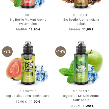
BIG BOTTLE
BIG BOTTLE
Big Bottle Mr. Mint Aroma
Big Bottle Aroma Indiana
Watermelon
Tabak
Ursprünglicher
Aktueller
Ursprünglicher
Aktueller
16,49
€
13,90
€
13,90
€
11,90
€
Preis
Preis
Preis
Preis
war:
ist:
war:
ist:
16,49 €
13,90 €.
13,90 €
11,90 €.
-8%
-14%
BIG BOTTLE
BIG BOTTLE
Big Bottle Mr. Mint Aroma
Big Bottle Aroma Fresh Guave
Sour Apple
Ursprünglicher
Aktueller
12,90
€
11,90
€
Preis
Preis
Ursprünglicher
Aktueller
13,90
€
11,90
€
war:
ist:
Preis
Preis