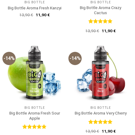
BIG BOTTLE
BIG BOTTLE
Big Bottle Aroma Crazy
Big Bottle Aroma Fresh Kanzyi
Cactus
Ursprünglicher
Aktueller
13,90
€
11,90
€
Preis
Preis
war:
ist:
13,90 €
11,90 €.
Bewertet
Ursprünglicher
Aktueller
13,90
€
11,90
€
mit
5
von
Preis
Preis
5
war:
ist:
13,90 €
11,90 €.
-14%
-14%
BIG BOTTLE
BIG BOTTLE
Big Bottle Aroma Fresh Sour
Big Bottle Aroma Very Cherry
Apple
Bewertet
Ursprünglicher
Aktueller
13,90
€
11,90
€
mit
5
von
Bewertet
Preis
Preis