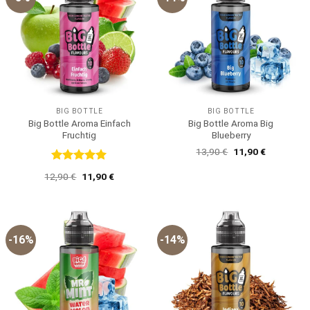
BIG BOTTLE
BIG BOTTLE
Big Bottle Aroma Einfach
Big Bottle Aroma Big
Fruchtig
Blueberry
Ursprünglicher
Aktueller
13,90
€
11,90
€
Preis
Preis
war:
ist:
Bewertet
Ursprünglicher
Aktueller
12,90
€
11,90
€
13,90 €
11,90 €.
mit
5
von
Preis
Preis
5
war:
ist:
12,90 €
11,90 €.
-16%
-14%