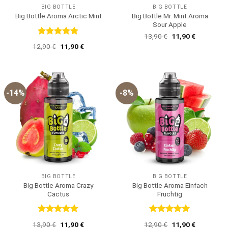
BIG BOTTLE
BIG BOTTLE
Big Bottle Mr. Mint Aroma
Big Bottle Aroma Arctic Mint
Sour Apple
Ursprünglicher
Aktueller
13,90
€
11,90
€
Preis
Preis
Bewertet
Ursprünglicher
Aktueller
12,90
€
11,90
€
war:
ist:
mit
5
von
Preis
Preis
13,90 €
11,90 €.
5
war:
ist:
12,90 €
11,90 €.
-14%
-8%
BIG BOTTLE
BIG BOTTLE
Big Bottle Aroma Crazy
Big Bottle Aroma Einfach
Cactus
Fruchtig
Bewertet
Bewertet
Ursprünglicher
Aktueller
Ursprünglicher
Aktueller
13,90
€
11,90
€
12,90
€
11,90
€