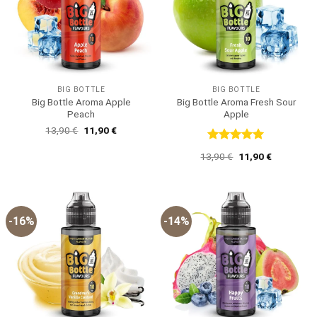
BIG BOTTLE
BIG BOTTLE
Big Bottle Aroma Apple
Big Bottle Aroma Fresh Sour
Peach
Apple
Ursprünglicher
Aktueller
13,90
€
11,90
€
Preis
Preis
war:
ist:
Bewertet
Ursprünglicher
Aktueller
13,90
€
11,90
€
13,90 €
11,90 €.
mit
5
von
Preis
Preis
5
war:
ist:
13,90 €
11,90 €.
-16%
-14%