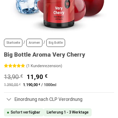
/
/
Startseite
Aromen
Big Bottle
Big Bottle Aroma Very Cherry
(
1
Kundenrezension)
Bewertet
1
Ursprünglicher
Aktueller
13,90
€
11,90
€
mit
5
von
5, basierend
Preis
Preis
auf
1.390,00
€
1.190,00
€
/
1000
ml
war:
ist:
Kundenbewertung
13,90 €
11,90 €.
Einordnung nach CLP Verordnung
Sofort verfügbar
Lieferung 1 - 3 Werktage