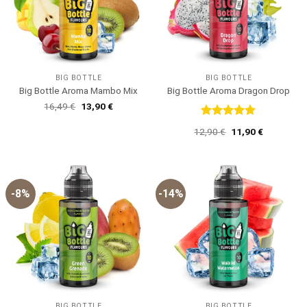
BIG BOTTLE
BIG BOTTLE
Big Bottle Aroma Mambo Mix
Big Bottle Aroma Dragon Drop
Ursprünglicher
Aktueller
16,49
€
13,90
€
Preis
Preis
war:
ist:
Bewertet
Ursprünglicher
Aktueller
12,90
€
11,90
€
16,49 €
13,90 €.
mit
5
von
Preis
Preis
5
war:
ist:
12,90 €
11,90 €.
-8%
-14%
BIG BOTTLE
BIG BOTTLE