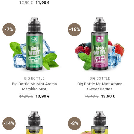
Ursprünglicher
Aktueller
12,90
€
11,90
€
13,90 €
11,90 €.
mit
5
von
Preis
Preis
5
war:
ist:
12,90 €
11,90 €.
-7%
-16%
BIG BOTTLE
BIG BOTTLE
Big Bottle Mr. Mint Aroma
Big Bottle Mr. Mint Aroma
Marokko Mint
Sweet Berries
Ursprünglicher
Aktueller
Ursprünglicher
Aktueller
14,90
€
13,90
€
16,49
€
13,90
€
Preis
Preis
Preis
Preis
war:
ist:
war:
ist:
14,90 €
13,90 €.
16,49 €
13,90 €.
-14%
-8%