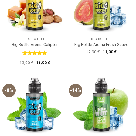
BIG BOTTLE
BIG BOTTLE
Big Bottle Aroma Calipter
Big Bottle Aroma Fresh Guave
Ursprünglicher
Aktueller
12,90
€
11,90
€
Preis
Preis
war:
ist:
Bewertet
Ursprünglicher
Aktueller
13,90
€
11,90
€
12,90 €
11,90 €.
mit
5
von
Preis
Preis
5
war:
ist:
13,90 €
11,90 €.
-8%
-14%