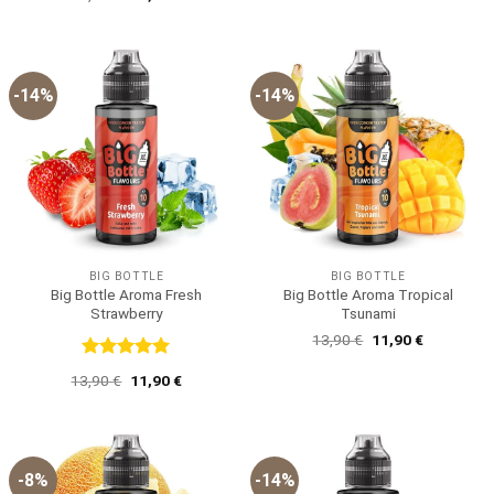
mit
5
von
Preis
Preis
5
war:
ist:
13,90 €
11,90 €.
-14%
-14%
BIG BOTTLE
BIG BOTTLE
Big Bottle Aroma Fresh
Big Bottle Aroma Tropical
Strawberry
Tsunami
Ursprünglicher
Aktueller
13,90
€
11,90
€
Preis
Preis
war:
ist:
Bewertet
Ursprünglicher
Aktueller
13,90
€
11,90
€
13,90 €
11,90 €.
mit
5
von
Preis
Preis
5
war:
ist:
13,90 €
11,90 €.
-8%
-14%