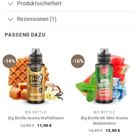
Produktsicherheit
Rezensionen (1)
PASSEND DAZU
-14%
-16%
BIG BOTTLE
BIG BOTTLE
Big Bottle Mr. Mint Aroma
Big Bottle Aroma Waffeltraum
Watermelon
Ursprünglicher
Aktueller
13,90
€
11,90
€
Preis
Preis
Ursprünglicher
Aktueller
16,49
€
13,90
€
war:
ist:
Preis
Preis
13,90 €
11,90 €.
war:
ist: