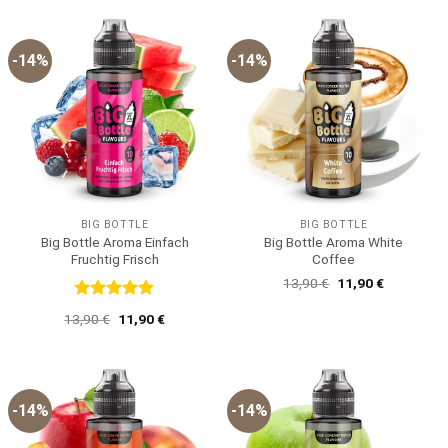
16,49 €
13,90 €.
-14%
-14%
BIG BOTTLE
BIG BOTTLE
Big Bottle Aroma Einfach
Big Bottle Aroma White
Fruchtig Frisch
Coffee
Ursprünglicher
Aktueller
13,90
€
11,90
€
Preis
Preis
war:
ist:
Bewertet
Ursprünglicher
Aktueller
13,90
€
11,90
€
13,90 €
11,90 €.
mit
5
von
Preis
Preis
5
war:
ist:
13,90 €
11,90 €.
-14%
-14%