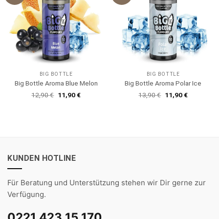
BIG BOTTLE
BIG BOTTLE
Big Bottle Aroma Blue Melon
Big Bottle Aroma Polar Ice
Ursprünglicher
Aktueller
Ursprünglicher
Aktueller
12,90
€
11,90
€
13,90
€
11,90
€
Preis
Preis
Preis
Preis
war:
ist:
war:
ist:
12,90 €
11,90 €.
13,90 €
11,90 €.
KUNDEN HOTLINE
Für Beratung und Unterstützung stehen wir Dir gerne zur
Verfügung.
0221 423 15 170