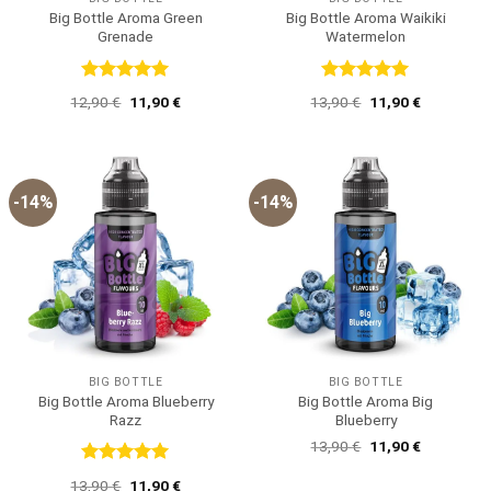
Big Bottle Aroma Green
Big Bottle Aroma Waikiki
Grenade
Watermelon
Bewertet
Bewertet
Ursprünglicher
Aktueller
Ursprünglicher
Aktueller
12,90
€
11,90
€
13,90
€
11,90
€
mit
5
von
mit
5
von
Preis
Preis
Preis
Preis
5
5
war:
ist:
war:
ist:
12,90 €
11,90 €.
13,90 €
11,90 €.
-14%
-14%
BIG BOTTLE
BIG BOTTLE
Big Bottle Aroma Blueberry
Big Bottle Aroma Big
Razz
Blueberry
Ursprünglicher
Aktueller
13,90
€
11,90
€
Preis
Preis
war:
ist:
Bewertet
Ursprünglicher
Aktueller
13,90
€
11,90
€
13,90 €
11,90 €.