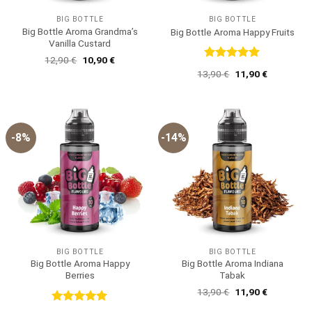
BIG BOTTLE
BIG BOTTLE
Big Bottle Aroma Grandma’s
Big Bottle Aroma Happy Fruits
Vanilla Custard
Ursprünglicher
Aktueller
12,90
€
10,90
€
Preis
Preis
Bewertet
Ursprünglicher
Aktueller
13,90
€
11,90
€
war:
ist:
mit
5
von
Preis
Preis
12,90 €
10,90 €.
5
war:
ist:
13,90 €
11,90 €.
-8%
-14%
BIG BOTTLE
BIG BOTTLE
Big Bottle Aroma Happy
Big Bottle Aroma Indiana
Berries
Tabak
Ursprünglicher
Aktueller
13,90
€
11,90
€
Preis
Preis
war:
ist:
Bewertet