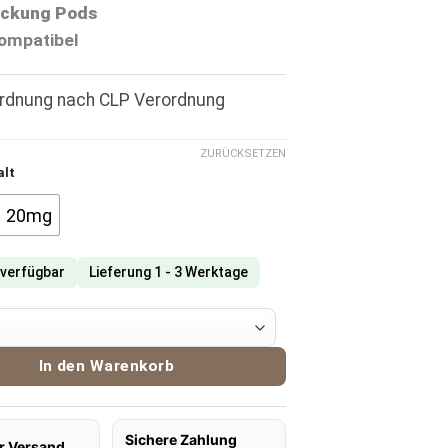
ckung Pods
ompatibel
ordnung nach CLP Verordnung
ZURÜCKSETZEN
alt
20mg
 verfügbar
Lieferung 1 - 3 Werktage
overs Pods Pina Colada Menge
In den Warenkorb
Sichere Zahlung
r Versand