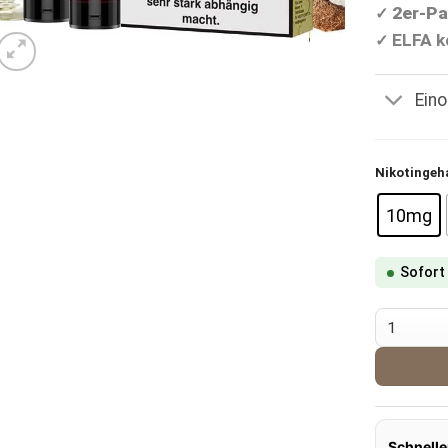
2er-Pa
✓
ELFA k
✓
Ein
Nikotingeh
10mg
Sofort
Charlie L
Schnelle