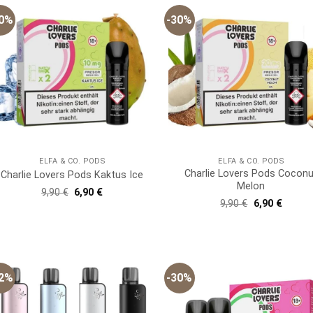
30%
-30%
ELFA & CO. PODS
ELFA & CO. PODS
Charlie Lovers Pods Coconu
Charlie Lovers Pods Kaktus Ice
Melon
Ursprünglicher
Aktueller
9,90
€
6,90
€
Preis
Preis
Ursprünglich
Aktuell
9,90
€
6,90
€
war:
ist:
Preis
Preis
9,90 €
6,90 €.
war:
ist:
9,90 €
6,90 €.
22%
-30%