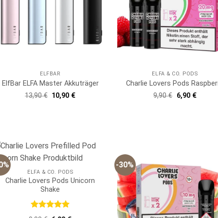
ELFBAR
ELFA & CO. PODS
ElfBar ELFA Master Akkuträger
Charlie Lovers Pods Raspber
Ursprünglicher
Aktueller
Ursprünglich
Aktuell
13,90
€
10,90
€
9,90
€
6,90
€
Preis
Preis
Preis
Preis
war:
ist:
war:
ist:
13,90 €
10,90 €.
9,90 €
6,90 €.
30%
-30%
ELFA & CO. PODS
Charlie Lovers Pods Unicorn
Shake
Bewertet