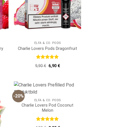
ELFA & CO. PODS
ry
Charlie Lovers Pods Dragonfruit
er
er
Bewertet
Ursprünglicher
Aktueller
9,90
€
6,90
€
mit
5
von
Preis
Preis
5
war:
ist:
9,90 €
6,90 €.
-20%
ELFA & CO. PODS
Charlie Lovers Pod Coconut
Melon
Bewertet