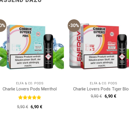
30%
-30%
ELFA & CO. PODS
ELFA & CO. PODS
Charlie Lovers Pods Menthol
Charlie Lovers Pods Tiger Bl
Ursprünglich
Aktuell
9,90
€
6,90
€
Preis
Preis
war:
ist:
Bewertet
Ursprünglicher
Aktueller
9,90
€
6,90
€
9,90 €
6,90 €.
mit
5
von
Preis
Preis
5
war:
ist:
9,90 €
6,90 €.