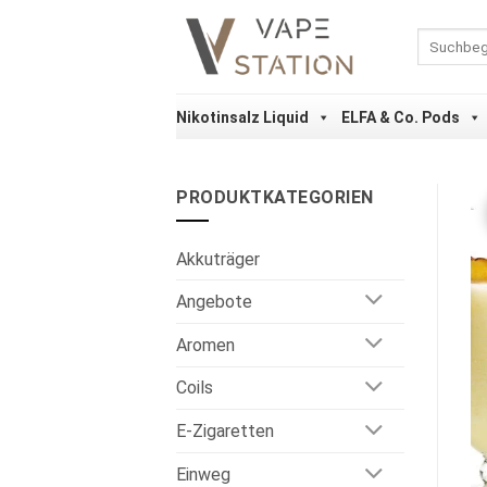
Zum
Inhalt
Suchen
nach:
springen
Nikotinsalz Liquid
ELFA & Co. Pods
PRODUKTKATEGORIEN
Akkuträger
Angebote
Aromen
Coils
E-Zigaretten
Einweg