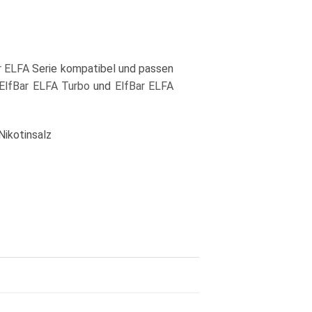
r ELFA
Serie kompatibel und passen
ElfBar ELFA Turbo
und
ElfBar ELFA
Nikotinsalz