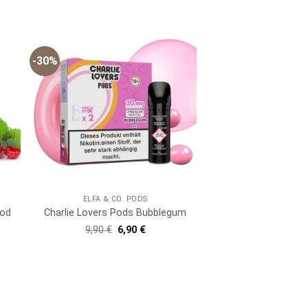
-30%
ELFA & CO. PODS
ood
Charlie Lovers Pods Bubblegum
er
er
Ursprünglicher
Aktueller
9,90
€
6,90
€
Preis
Preis
war:
ist:
9,90 €
6,90 €.