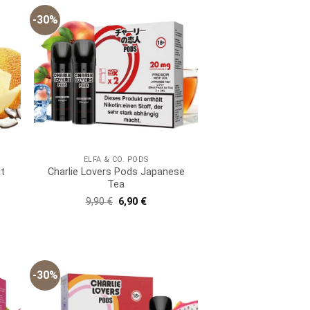
-30%
ELFA & CO. PODS
t
Charlie Lovers Pods Japanese
Tea
er
er
Ursprünglicher
Aktueller
9,90
€
6,90
€
Preis
Preis
war:
ist:
9,90 €
6,90 €.
-30%