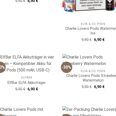
Ursprünglicher
Aktueller
9,90
€
6,90
€
mit
5
von
Preis
Preis
5
war:
ist:
9,90 €
6,90 €.
ELFA & CO. PODS
Charlie Lovers Pods Waterme
Ice
Ursprünglich
Aktuell
9,90
€
6,90
€
Preis
Preis
war:
ist:
9,90 €
6,90 €.
30%
-30%
ELFA & CO. PODS
Charlie Lovers Pods Strawbe
ELFBAR
Watermelon
ElfBar ELFA Akkuträger
Ursprünglich
Aktuell
9,90
€
6,90
€
Ursprünglicher
Aktueller
9,90
€
6,90
€
Preis
Preis
Preis
Preis
war:
ist:
war:
ist:
9,90 €
6,90 €.
9,90 €
6,90 €.