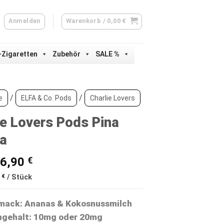
Anmelden
Warenkorb /
0,00
€
-Zigaretten
Zubehör
SALE %
/
/
e
ELFA & Co. Pods
Charlie Lovers
ie Lovers Pods Pina
a
Ursprünglicher
Aktueller
6,90
€
Preis
Preis
5
€
/
Stück
war:
ist:
9,90 €
6,90 €.
ack: Ananas & Kokosnussmilch
ngehalt: 10mg oder 20mg