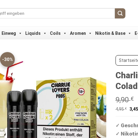
Einweg
Liquids
Coils
Aromen
Nikotin & Base
E
-30%
Startseit
Charl
Colad
9,90
€
4,95
€
3,4
Geschm
✓
Nikoti
✓