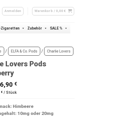
Anmelden
Warenkorb /
0,00
€
-Zigaretten
Zubehör
SALE %
/
/
e
ELFA & Co. Pods
Charlie Lovers
ie Lovers Pods
erry
Ursprünglicher
Aktueller
6,90
€
Preis
Preis
5
€
/
Stück
war:
ist:
9,90 €
6,90 €.
ack: Himbeere
ngehalt: 10mg oder 20mg