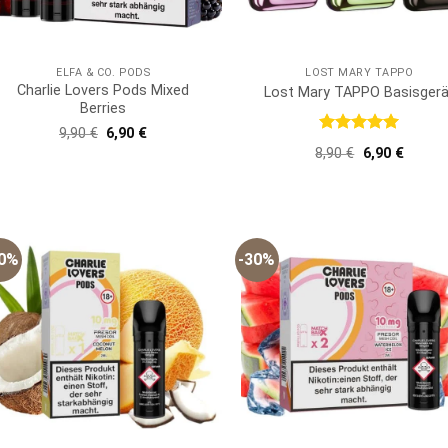
ELFA & CO. PODS
LOST MARY TAPPO
Charlie Lovers Pods Mixed
Lost Mary TAPPO Basisgerä
Berries
Ursprünglicher
Aktueller
9,90
€
6,90
€
Bewertet
Preis
Preis
Ursprünglich
Aktuell
8,90
€
6,90
€
war:
ist:
mit
5
von
Preis
Preis
9,90 €
6,90 €.
5
war:
ist:
8,90 €
6,90 €.
20%
-30%