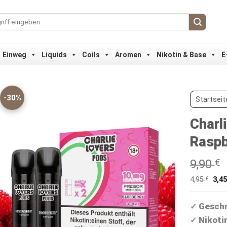
Einweg
Liquids
Coils
Aromen
Nikotin & Base
E
-30%
Startseit
Charl
Raspb
9,90
€
4,95
€
3,4
Geschm
✓
Nikoti
✓