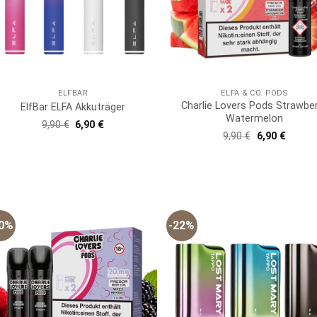
ELFBAR
ELFA & CO. PODS
Charlie Lovers Pods Strawbe
ElfBar ELFA Akkuträger
Watermelon
Ursprünglicher
Aktueller
9,90
€
6,90
€
Preis
Preis
Ursprünglich
Aktuell
9,90
€
6,90
€
war:
ist:
Preis
Preis
9,90 €
6,90 €.
war:
ist:
9,90 €
6,90 €.
30%
-22%