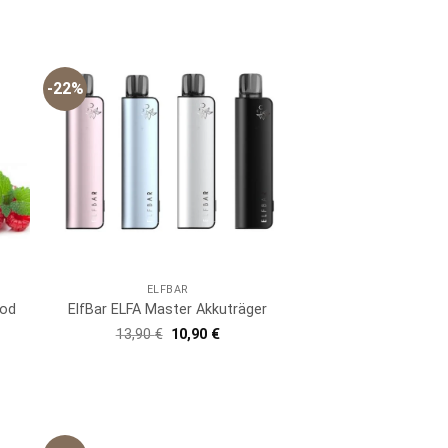
-22%
ELFBAR
ood
ElfBar ELFA Master Akkuträger
er
er
Ursprünglicher
Aktueller
13,90
€
10,90
€
Preis
Preis
war:
ist:
13,90 €
10,90 €.