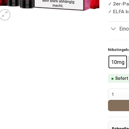
2er-Pa
✓
ELFA k
✓
Ein
Nikotingeh
10mg
Sofort
Charlie L
Schnelle