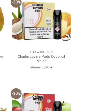
-30%
ELFA & CO. PODS
Charlie Lovers Pods Coconut
ce
Melon
er
er
Ursprünglicher
Aktueller
9,90
€
6,90
€
Preis
Preis
war:
ist:
9,90 €
6,90 €.
-30%