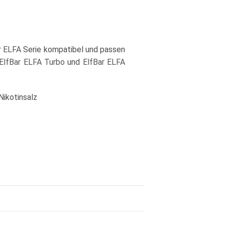
r ELFA
Serie kompatibel und passen
ElfBar ELFA Turbo
und
ElfBar ELFA
Nikotinsalz