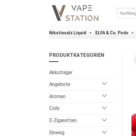
Zum
Inhalt
Suchen
nach:
springen
Nikotinsalz Liquid
ELFA & Co. Pods
PRODUKTKATEGORIEN
Akkuträger
Angebote
Aromen
Coils
E-Zigaretten
Einweg