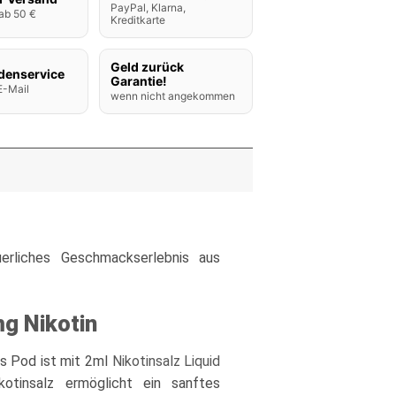
PayPal, Klarna,
ab 50 €
Kreditkarte
Geld zurück
denservice
Garantie!
E-Mail
wenn nicht angekommen
rliches Geschmackserlebnis aus
g Nikotin
es Pod ist mit 2ml
Nikotinsalz Liquid
otinsalz ermöglicht ein sanftes