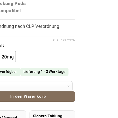
ckung Pods
ompatibel
ordnung nach CLP Verordnung
ZURÜCKSETZEN
alt
20mg
 verfügbar
Lieferung 1 - 3 Werktage
overs Pods Raspberry Menge
In den Warenkorb
Sichere Zahlung
r Versand