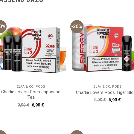
30%
-30%
ELFA & CO. PODS
ELFA & CO. PODS
Charlie Lovers Pods Japanese
Charlie Lovers Pods Tiger Bl
Tea
Ursprünglich
Aktuell
9,90
€
6,90
€
Preis
Preis
Ursprünglicher
Aktueller
9,90
€
6,90
€
war:
ist:
Preis
Preis
9,90 €
6,90 €.
war:
ist:
9,90 €
6,90 €.