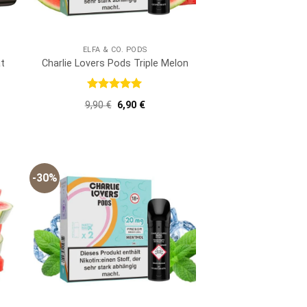
ELFA & CO. PODS
t
Charlie Lovers Pods Triple Melon
Bewertet
er
er
Ursprünglicher
Aktueller
9,90
€
6,90
€
mit
5
von
Preis
Preis
5
war:
ist:
9,90 €
6,90 €.
-30%