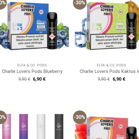
30%
-30%
ELFA & CO. PODS
ELFA & CO. PODS
Charlie Lovers Pods Blueberry
Charlie Lovers Pods Kaktus I
Ursprünglicher
Aktueller
Ursprünglich
Aktuell
9,90
€
6,90
€
9,90
€
6,90
€
Preis
Preis
Preis
Preis
war:
ist:
war:
ist:
9,90 €
6,90 €.
9,90 €
6,90 €.
30%
-30%