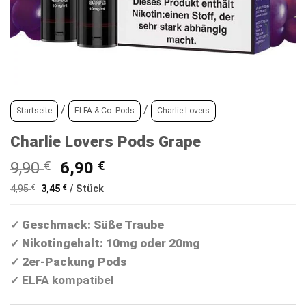
/
/
Startseite
ELFA & Co. Pods
Charlie Lovers
Charlie Lovers Pods Grape
Ursprünglicher
Aktueller
9,90
€
6,90
€
Preis
Preis
4,95
€
3,45
€
/
Stück
war:
ist:
9,90 €
6,90 €.
Geschmack: Süße Traube
✓
Nikotingehalt: 10mg oder 20mg
✓
2er-Packung Pods
✓
ELFA kompatibel
✓