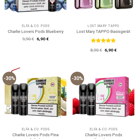
ELFA & CO. PODS
LOST MARY TAPPO
Charlie Lovers Pods Blueberry
Lost Mary TAPPO Basisgerät
Ursprünglicher
Aktueller
9,90
€
6,90
€
Preis
Preis
war:
ist:
Bewertet
Ursprünglicher
Aktueller
8,90
€
6,90
€
9,90 €
6,90 €.
mit
5
von
Preis
Preis
5
war:
ist:
8,90 €
6,90 €.
-30%
-30%
ELFA & CO. PODS
ELFA & CO. PODS
Charlie Lovers Pods Pina
Charlie Lovers Pods