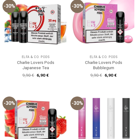
-30%
-30%
ELFA & CO. PODS
ELFA & CO. PODS
Charlie Lovers Pods
Charlie Lovers Pods
Japanese Tea
Bubblegum
Ursprünglicher
Aktueller
Ursprünglicher
Aktueller
9,90
€
6,90
€
9,90
€
6,90
€
Preis
Preis
Preis
Preis
war:
ist:
war:
ist:
9,90 €
6,90 €.
9,90 €
6,90 €.
-30%
-30%