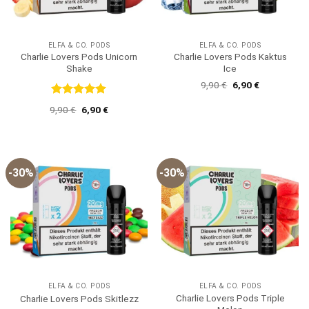
ELFA & CO. PODS
ELFA & CO. PODS
Charlie Lovers Pods Unicorn
Charlie Lovers Pods Kaktus
Shake
Ice
Ursprünglicher
Aktueller
9,90
€
6,90
€
Preis
Preis
war:
ist:
Bewertet
Ursprünglicher
Aktueller
9,90
€
6,90
€
9,90 €
6,90 €.
mit
5
von
Preis
Preis
5
war:
ist:
9,90 €
6,90 €.
-30%
-30%
ELFA & CO. PODS
ELFA & CO. PODS
Charlie Lovers Pods Triple
Charlie Lovers Pods Skitlezz