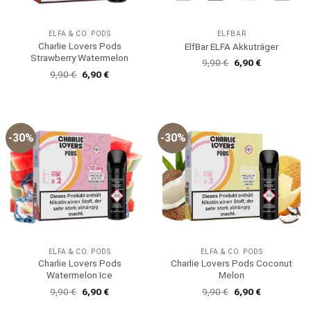
ELFA & CO. PODS
ELFBAR
Charlie Lovers Pods
ElfBar ELFA Akkuträger
Strawberry Watermelon
Ursprünglicher
Aktueller
9,90
€
6,90
€
Preis
Preis
Ursprünglicher
Aktueller
9,90
€
6,90
€
war:
ist:
Preis
Preis
9,90 €
6,90 €.
war:
ist:
9,90 €
6,90 €.
-30%
-30%
ELFA & CO. PODS
ELFA & CO. PODS
Charlie Lovers Pods
Charlie Lovers Pods Coconut
Watermelon Ice
Melon
Ursprünglicher
Aktueller
Ursprünglicher
Aktueller
9,90
€
6,90
€
9,90
€
6,90
€
Preis
Preis
Preis
Preis
war:
ist:
war:
ist: