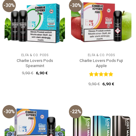
-30%
-30%
ELFA & CO. PODS
ELFA & CO. PODS
Charlie Lovers Pods
Charlie Lovers Pods Fuji
Spearmint
Apple
Ursprünglicher
Aktueller
9,90
€
6,90
€
Preis
Preis
war:
ist:
Bewertet
Ursprünglicher
Aktueller
9,90
€
6,90
€
9,90 €
6,90 €.
mit
5
von
Preis
Preis
5
war:
ist:
9,90 €
6,90 €.
-30%
-22%